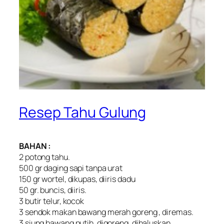
Resep Tahu Gulung
BAHAN :
2 potong tahu.
500 gr daging sapi tanpa urat
150 gr wortel, dikupas, diiris dadu
50 gr. buncis, diiris.
3 butir telur, kocok
3 sendok makan bawang merah goreng , diremas.
3 siung bawang putih, digoreng, dihaluskan.