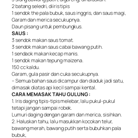
2 batang seledri, diiris tipis
1 sendok the pala bubuk, saus inggris, dan saus magi,
Garam dan merica secukupnya.
Daun pisang untuk pembungkus.
SAUS :
3 sendok makan saus tomat.
3 sendok makan saus cabai bawang putih.
1 sendaok makan kecap manis.
1 sendok makan tepung maizena.
150 cc kaldu.
Garam, gula pasir dan cuka secukupnya.
– Semua bahan saus dicampur dan diaduk jadi satu,
dimasak diatas api kecil sampai kental.
CARA MEMASAK TAHU GULUNG :
1. Iris daging tipis-tipis melebar, lalu pukul-pukul
tetapi jangan sampai robek.
Lumuri daging dengan garam dan merica, sisihkan.
2. Haluskan tahu, lalu masukkan kocokan telur,
bawang merah, bawang putih serta bubuhkan pala
bubuk,