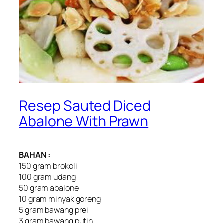
Resep Sauted Diced
Abalone With Prawn
BAHAN :
150 gram brokoli
100 gram udang
50 gram abalone
10 gram minyak goreng
5 gram bawang prei
3 gram bawang putih