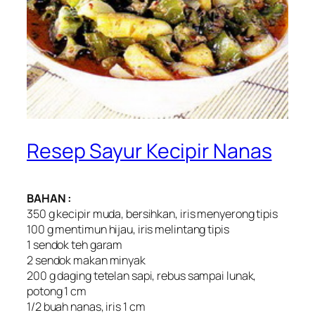
Resep Sayur Kecipir Nanas
BAHAN :
350 g kecipir muda, bersihkan, iris menyerong tipis
100 g mentimun hijau, iris melintang tipis
1 sendok teh garam
2 sendok makan minyak
200 g daging tetelan sapi, rebus sampai lunak,
potong 1 cm
1/2 buah nanas, iris 1 cm