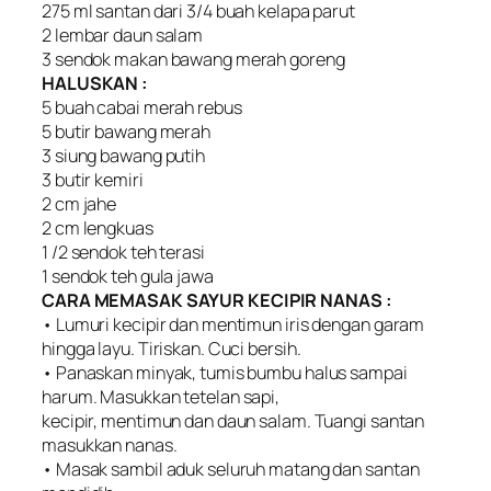
275 ml santan dari 3/4 buah kelapa parut
2 lembar daun salam
3 sendok makan bawang merah goreng
HALUSKAN :
5 buah cabai merah rebus
5 butir bawang merah
3 siung bawang putih
3 butir kemiri
2 cm jahe
2 cm lengkuas
1 /2 sendok teh terasi
1 sendok teh gula jawa
CARA MEMASAK SAYUR KECIPIR NANAS :
• Lumuri kecipir dan mentimun iris dengan garam
hingga layu. Tiriskan. Cuci bersih.
• Panaskan minyak, tumis bumbu halus sampai
harum. Masukkan tetelan sapi,
kecipir, mentimun dan daun salam. Tuangi santan
masukkan nanas.
• Masak sambil aduk seluruh matang dan santan