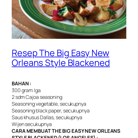
Resep The Big Easy New
Orleans Style Blackened
BAHAN :
300 gram Iga
2 sdm Cajoa seasoning
Seasoning vegetable, secukupnya
Seasoning black paper, secukupnya
Saus khusus Dallas, secukupnya
Wijen secukupnya
CARA MEMBUAT THE BIG EASY NEW ORLEANS
STYLE BLACKENED (LOS ANGELES) :