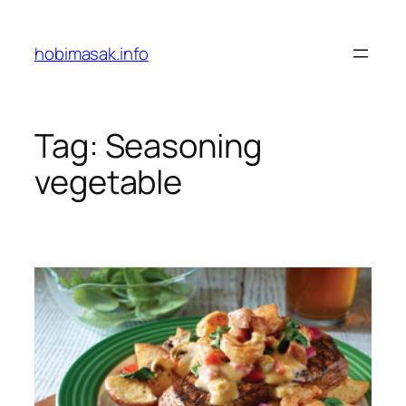
Skip
to
hobimasak.info
content
Tag:
Seasoning
vegetable