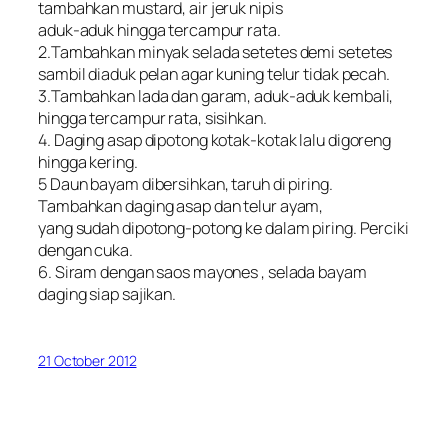
tambahkan mustard, air jeruk nipis
aduk-aduk hingga tercampur rata.
2.Tambahkan minyak selada setetes demi setetes
sambil diaduk pelan agar kuning telur tidak pecah.
3.Tambahkan lada dan garam, aduk-aduk kembali,
hingga tercampur rata, sisihkan.
4. Daging asap dipotong kotak-kotak lalu digoreng
hingga kering.
5 Daun bayam dibersihkan, taruh di piring.
Tambahkan daging asap dan telur ayam,
yang sudah dipotong-potong ke dalam piring. Perciki
dengan cuka.
6. Siram dengan saos mayones , selada bayam
daging siap sajikan.
21 October 2012