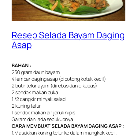
Resep Selada Bayam Daging
Asap
BAHAN :
250 gram daun bayam
4 lembar daging asap (dipotong kotak kecil)
2 butir telur ayam (direbus dan dikupas)
2 sendok makan cuka
1 /2 cangkir minyak salad
2 kuning telur
1 sendok makan air jeruk nipis
Garam dan lada secukupnya
CARA MEMBUAT SELADA BAYAM DAGING ASAP :
1.Masukkan kuning telur ke dalam mangkok kecil,