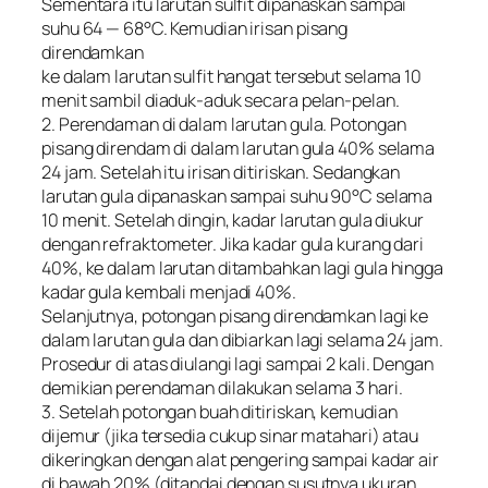
Sementara itu larutan sulfit dipanaskan sampai
suhu 64 — 68°C. Kemudian irisan pisang
direndamkan
ke dalam larutan sulfit hangat tersebut selama 10
menit sambil diaduk-aduk secara pelan-pelan.
2. Perendaman di dalam larutan gula. Potongan
pisang direndam di dalam larutan gula 40% selama
24 jam. Setelah itu irisan ditiriskan. Sedangkan
larutan gula dipanaskan sampai suhu 90°C selama
10 menit. Setelah dingin, kadar larutan gula diukur
dengan refraktometer. Jika kadar gula kurang dari
40%, ke dalam larutan ditambahkan lagi gula hingga
kadar gula kembali menjadi 40%.
Selanjutnya, potongan pisang direndamkan lagi ke
dalam larutan gula dan dibiarkan lagi selama 24 jam.
Prosedur di atas diulangi lagi sampai 2 kali. Dengan
demikian perendaman dilakukan selama 3 hari.
3. Setelah potongan buah ditiriskan, kemudian
dijemur (jika tersedia cukup sinar matahari) atau
dikeringkan dengan alat pengering sampai kadar air
di bawah 20% (ditandai dengan susutnya ukuran