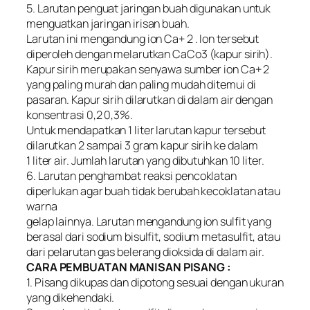
5. Larutan penguat jaringan buah digunakan untuk
menguatkan jaringan irisan buah.
Larutan ini mengandung ion Ca+ 2 . Ion tersebut
diperoleh dengan melarutkan CaCo3 (kapur sirih).
Kapur sirih merupakan senyawa sumber ion Ca+ 2
yang paling murah dan paling mudah ditemui di
pasaran. Kapur sirih dilarutkan di dalam air dengan
konsentrasi 0,2 0,3%.
Untuk mendapatkan 1 liter larutan kapur tersebut
dilarutkan 2 sampai 3 gram kapur sirih ke dalam
1 liter air. Jumlah larutan yang dibutuhkan 10 liter.
6. Larutan penghambat reaksi pencoklatan
diperlukan agar buah tidak berubah kecoklatan atau
warna
gelap lainnya. Larutan mengandung ion sulfit yang
berasal dari sodium bisulfit, sodium metasulfit, atau
dari pelarutan gas belerang dioksida di dalam air.
CARA PEMBUATAN MANISAN PISANG :
1. Pisang dikupas dan dipotong sesuai dengan ukuran
yang dikehendaki.