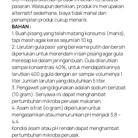
pasaran. Walaupun demikian, produk ini merupakan
alternatif sederhana, biaya tidak mahal dan
penampilan produk cukup menarik.
BAHAN :
1. Buah pisang yang telah matang konsumsi (manis),
tapi masih agak keras sejumlah 10 kg.
2. Larutan gula pasir yang berwarna putih dan bersih
diperlukan untuk merendam irisan pisang agar gula
meresap ke dalam jaringan buah. Gula dilarutkan
sampai konsentrasi 40%, untuk mendapatkannya
larutkan 400 g gula dengan air sampai volumenya 1
liter. Jumlah larutan yang dibutuhkan 5 liter.
3. Pengawet yang digunakan adalah sodium benzoat
(10 gram). Senyawa ini dapat menghambat
pertumbuhan mikroba perusak makanan.
4. Asam sitrat (io gram) diperlukan untuk
mengasamkan atau menurunkan pH menjadi 3,8 –
4,4.
Kondisi asam atau pH rendah dapat menghambat
pertumbuhan mikroba perusak.