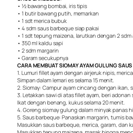
• ½ bawang bombai, iris tipis
• 1 butir bawang putih, memarkan
• 1 sdt merica bubuk
• 4 sdm saus barbeque siap pakai
• 1 sdt tepung maizena, larutkan dengan 2 sdm 
• 350 ml kaldu sapi
• 2 sdm margarin
• Garam secukupnya
CARA MEMBUAT SIOMAY AYAM GULUNG SAUS
1. Lumuri fillet ayam dengan airjeruk nipis, meri
Simpan dalam lemari es selama 15 menit.
2. Siomay: Campur ayam cincang dengan ikan, su
3. Letakkan sawi di atas fillet ayam, beri adonan
Ikat dengan benang, kukus selama 20 menit.
4. Goreng siomay gulung dalam minyak panas h
5. Saus barbeque: Panaskan margarin, tumis b
Masukkan saus barbeque, merica, garam, dan ka
Masukkan tepung maizena, masak hingga meng