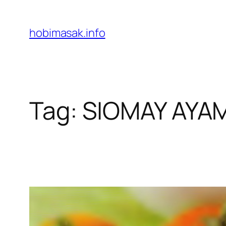
Skip
to
hobimasak.info
content
Tag:
SIOMAY AYA