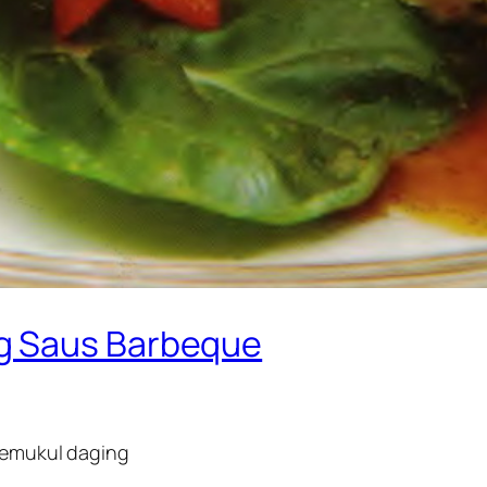
g Saus Barbeque
 pemukul daging