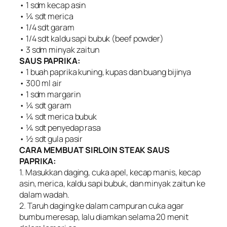
• 1 sdm kecap asin
• ¼ sdt merica
• 1/4 sdt garam
• 1/4 sdt kaldu sapi bubuk (beef powder)
• 3 sdm minyak zaitun
SAUS PAPRIKA:
• 1 buah paprika kuning, kupas dan buang bijinya
• 300 ml air
• 1 sdm margarin
• ¼ sdt garam
• ¼ sdt merica bubuk
• ¼ sdt penyedap rasa
• ½ sdt gula pasir
CARA MEMBUAT SIRLOIN STEAK SAUS
PAPRIKA:
1. Masukkan daging, cuka apel, kecap manis, kecap
asin, merica, kaldu sapi bubuk, dan minyak zaitun ke
dalam wadah.
2. Taruh daging ke dalam campuran cuka agar
bumbu meresap, lalu diamkan selama 20 menit