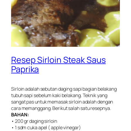
Resep Sirloin Steak Saus
Paprika
Sirloin adalah sebutan daging sapi bagian belakang
tubuh sapi sebelum kaki belakang. Teknik yang
sangat pas untuk memasak sirloin adalah dengan
cara memanggang. Berikut salah satu resepnya.
BAHAN:
• 200 gr daging sirloin
• 1 sdm cuka apel ( apple vinegar)