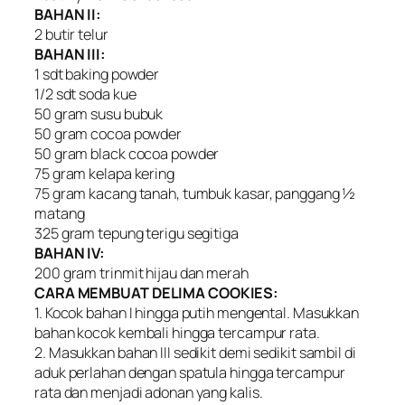
BAHAN II:
2 butir telur
BAHAN III:
1 sdt baking powder
1/2 sdt soda kue
50 gram susu bubuk
50 gram cocoa powder
50 gram black cocoa powder
75 gram kelapa kering
75 gram kacang tanah, tumbuk kasar, panggang ½
matang
325 gram tepung terigu segitiga
BAHAN IV:
200 gram trinmit hijau dan merah
CARA MEMBUAT DELIMA COOKIES:
1. Kocok bahan I hingga putih mengental. Masukkan
bahan kocok kembali hingga tercampur rata.
2. Masukkan bahan III sedikit demi sedikit sambil di
aduk perlahan dengan spatula hingga tercampur
rata dan menjadi adonan yang kalis.