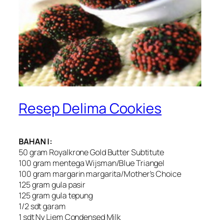
Resep Delima Cookies
BAHAN I:
50 gram Royalkrone Gold Butter Subtitute
100 gram mentega Wijsman/Blue Triangel
100 gram margarin margarita/Mother’s Choice
125 gram gula pasir
125 gram gula tepung
1/2 sdt garam
1 sdt Ny Liem Condensed Milk