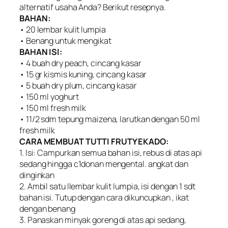
alternatif usaha Anda? Berikut resepnya.
BAHAN:
• 20 lembar kulit lumpia
• Benang untuk mengikat
BAHAN ISI:
• 4 buah dry peach, cincang kasar
• 15 gr kismis kuning, cincang kasar
• 5 buah dry plum, cincang kasar
• 150 ml yoghurt
• 150 ml fresh milk
• 11/2 sdm tepung maizena, larutkan dengan 50 ml
fresh milk
CARA MEMBUAT TUTTI FRUTY EKADO:
1. lsi: Campurkan semua bahan isi, rebus di atas api
sedang hingga c1donan mengental. angkat dan
dinginkan
2. Ambil satu llembar kulit lumpia, isi dengan 1 sdt
bahan isi. Tutup dengan cara dikuncupkan , ikat
dengan benang
3. Panaskan minyak goreng di atas api sedang,