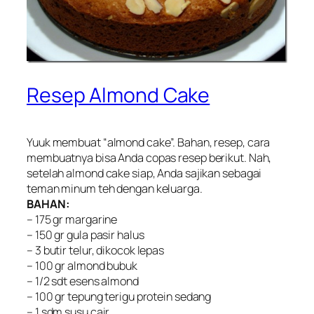
Resep Almond Cake
Yuuk membuat “almond cake”. Bahan, resep, cara
membuatnya bisa Anda copas resep berikut. Nah,
setelah almond cake siap, Anda sajikan sebagai
teman minum teh dengan keluarga.
BAHAN:
– 175 gr margarine
– 150 gr gula pasir halus
– 3 butir telur, dikocok lepas
– 100 gr almond bubuk
– 1/2 sdt esens almond
– 100 gr tepung terigu protein sedang
– 1 sdm susu cair