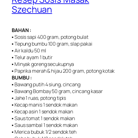
Szechuan
BAHAN :
▪ Sosis sapi 400 gram, potong bulat
▪ Tepung bumbu 100 gram, slap pakai
▪ Air kaldu 50 ml
▪ Telur ayam 1 butir
▪ Minyak goreng secukupnya
▪ Paprika merah & hijau 200 gram, potong kotak
BUMBU :
▪ Bawang putih 4 siung, cincang
▪ Bawang Bombay 50 gram, cincang kasar
▪ Jahe 1 ruas, potong tipis
▪ Kecap manis 1 sendok makan
▪ Kecap asin 1 sendok makan
▪ Saus tomat 1 sendok makan
▪ Saus sambal 1 sendok makan
▪ Merica bubuk 1/2 sendok teh