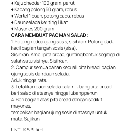
♦ Keju cheddar 100 gram, parut
♦ Kacang polong 50 gram, rebus
♦ Wortel 1 buah, potong dadu, rebus
♦ Daun selada keriting 1 ikat
♦ Mayones 200 gram
CARA MEMBUAT PAC MAN SALAD :
1. Potong kedua ujung sosis, sisihkan. Potong dadu
kecil bagian tengah sosis (sisa).
Sisihkan. Ambil pita bread, gunting bentuk segitiga di
salah satu sisinya. Sisihkan.
2. Campur semua bahan kecuali pita bread, bagian
ujung sosis dan daun selada.
Aduk hingga rata.
3. Letakkan daun selada dalam lubang pita bread,
beri salad di atasnya hingga lubang penuh.
4. Beri bagian atas pita bread dengan sedikit
mayones,
tempelkan bagian ujung sosis di atasnya untuk
mata. Sajikan.
UNTUK 5 BUAH