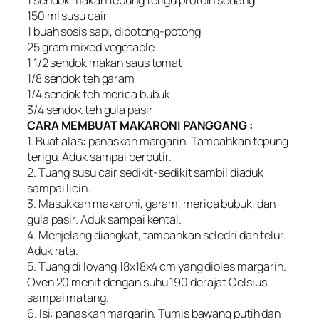
150 ml susu cair
1 buah sosis sapi, dipotong-potong
25 gram mixed vegetable
1 1/2 sendok makan saus tomat
1/8 sendok teh garam
1/4 sendok teh merica bubuk
3/4 sendok teh gula pasir
CARA MEMBUAT MAKARONI PANGGANG :
1. Buat alas: panaskan margarin. Tambahkan tepung
terigu. Aduk sampai berbutir.
2. Tuang susu cair sedikit-sedikit sambil diaduk
sampai licin.
3. Masukkan makaroni, garam, merica bubuk, dan
gula pasir. Aduk sampai kental.
4. Menjelang diangkat, tambahkan seledri dan telur.
Aduk rata.
5. Tuang di loyang 18x18x4 cm yang dioles margarin.
Oven 20 menit dengan suhu 190 derajat Celsius
sampai matang.
6. Isi: panaskan margarin. Tumis bawang putih dan