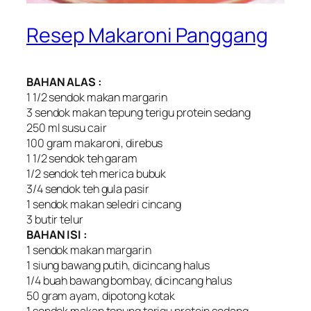
Resep Makaroni Panggang
BAHAN ALAS :
1 1/2 sendok makan margarin
3 sendok makan tepung terigu protein sedang
250 ml susu cair
100 gram makaroni, direbus
1 1/2 sendok teh garam
1/2 sendok teh merica bubuk
3/4 sendok teh gula pasir
1 sendok makan seledri cincang
3 butir telur
BAHAN ISI :
1 sendok makan margarin
1 siung bawang putih, dicincang halus
1/4 buah bawang bombay, dicincang halus
50 gram ayam, dipotong kotak
1 sendok makan tepung terigu protein sedang