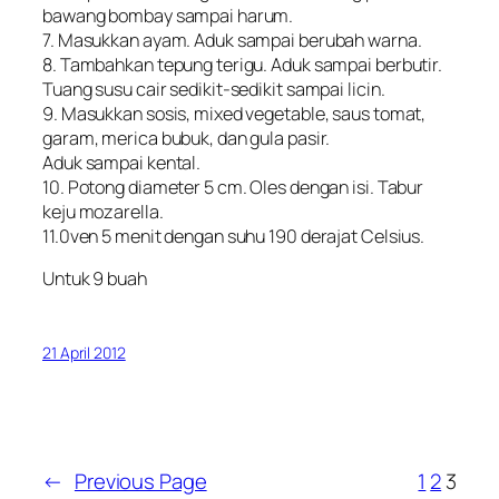
bawang bombay sampai harum.
7. Masukkan ayam. Aduk sampai berubah warna.
8. Tambahkan tepung terigu. Aduk sampai berbutir.
Tuang susu cair sedikit-sedikit sampai licin.
9. Masukkan sosis, mixed vegetable, saus tomat,
garam, merica bubuk, dan gula pasir.
Aduk sampai kental.
10. Potong diameter 5 cm. Oles dengan isi. Tabur
keju mozarella.
11.0ven 5 menit dengan suhu 190 derajat Celsius.
Untuk 9 buah
21 April 2012
←
Previous Page
1
2
3