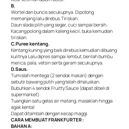
B.
Wortel dan buncis secukupnya. Dipotong
memanjang lalu direbus.Tiriskan.
Daun slada pilih yang segar, cuci sampai bersih.
Kacang polong dalam kaleng kecil, buka kemudian
tiriskan.
C.Puree kentang.
Kentang kuning yang baik direbus kemudian dibuang
kulitnya Lalu dipres sampai lembut, berilah bumbu
merica, pala, vetsin serta garam secukupnya.
D.Saus.
Tumislah mentega (2 sendok makan) dengan
sebutir bawang putih yang telah dihaluskan.
Bubuhkan 4 sendok Fruitty Sauce (dapat dibeli di
supermarket).
Tuangkan satu gelas air matang, masaklah hingga
agak kental
Dapat ditambah dengan kecap maggi.
CARA MEMBUAT FRANKFURTER :
BAHAN A: