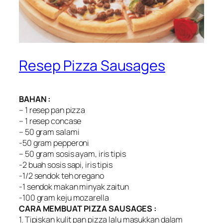
Resep Pizza Sausages
BAHAN :
– 1 resep pan pizza
– 1 resep concase
– 50 gram salami
-50 gram pepperoni
– 50 gram sosis ayam, iris tipis
-2 buah sosis sapi, iris tipis
-1/2 sendok teh oregano
-1 sendok makan minyak zaitun
-100 gram keju mozarella
CARA MEMBUAT PIZZA SAUSAGES :
1. Tipiskan kulit pan pizza lalu masukkan dalam