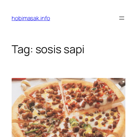
Skip
to
hobimasak.info
content
Tag:
sosis sapi