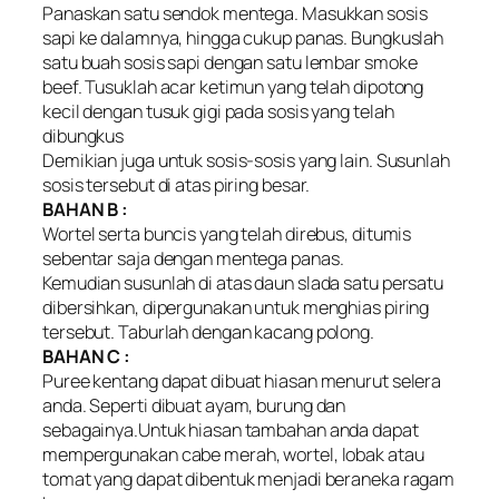
Panaskan satu sendok mentega. Masukkan sosis
sapi ke dalamnya, hingga cukup panas. Bungkuslah
satu buah sosis sapi dengan satu lembar smoke
beef. Tusuklah acar ketimun yang telah dipotong
kecil dengan tusuk gigi pada sosis yang telah
dibungkus
Demikian juga untuk sosis-sosis yang lain. Susunlah
sosis tersebut di atas piring besar.
BAHAN B :
Wortel serta buncis yang telah direbus, ditumis
sebentar saja dengan mentega panas.
Kemudian susunlah di atas daun slada satu persatu
dibersihkan, dipergunakan untuk menghias piring
tersebut. Taburlah dengan kacang polong.
BAHAN C :
Puree kentang dapat dibuat hiasan menurut selera
anda. Seperti dibuat ayam, burung dan
sebagainya.Untuk hiasan tambahan anda dapat
mempergunakan cabe merah, wortel, lobak atau
tomat yang dapat dibentuk menjadi beraneka ragam