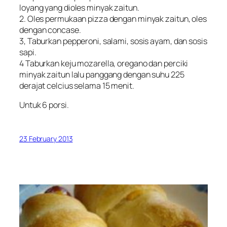
loyang yang dioles minyak zaitun.
2. Oles permukaan pizza dengan minyak zaitun, oles
dengan concase.
3, Taburkan pepperoni, salami, sosis ayam, dan sosis
sapi.
4 Taburkan keju mozarella, oregano dan perciki
minyak zaitun lalu panggang dengan suhu 225
derajat celcius selama 15 menit.
Untuk 6 porsi.
23 February 2013