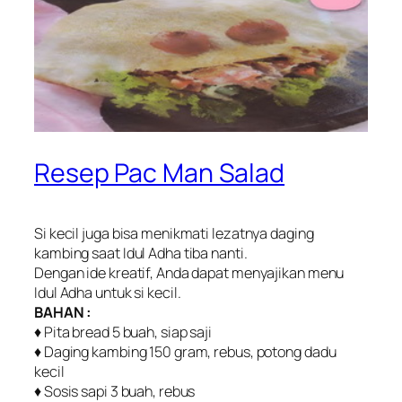
Resep Pac Man Salad
Si kecil juga bisa menikmati lezatnya daging
kambing saat Idul Adha tiba nanti.
Dengan ide kreatif, Anda dapat menyajikan menu
Idul Adha untuk si kecil.
BAHAN :
♦ Pita bread 5 buah, siap saji
♦ Daging kambing 150 gram, rebus, potong dadu
kecil
♦ Sosis sapi 3 buah, rebus