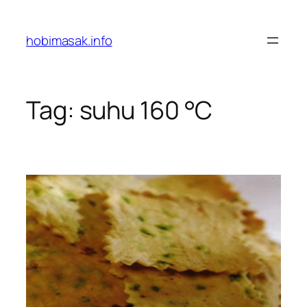
Skip
to
hobimasak.info
content
Tag:
suhu 160 °C