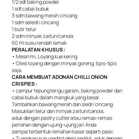
1/2 sdt baking powder
1 sdt cabai bubuk
3 sdm bawang merah cincang
1 sdm seledri cincang
1 butir telur
2 sdm minyak zaitun/canola
60 ml susu rendah lemak
PERALATAN KHUSUS :
• Mesin mi, Loyang kue kering
• Olesi loyang dengan minyak goreng, tipis-tipis
saja.
CARA MEMBUAT ADONAN CHILLI ONION
CRISPIES :
• campur tepung terigu garam, baking powder dan
cabai bubuk dalam mangkuk yang besar.
Tambahkan bawang merah dan sledri cincang.
Masukkan telur dan minyak zaitun/canola,
aduk dengan pastry cutter atau remas-remas
perlahan dengan ujung-ujung jari Anda
sampai terbentuk remahan kasar seperti pasir.
• Tuangkan susu sedikit demi sedikit, aduk dengan