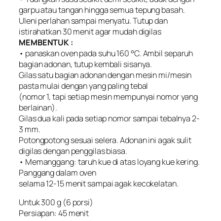
garpu atau tangan hingga semua tepung basah.
Uleni perlahan sampai menyatu. Tutup dan
istirahatkan 30 menit agar mudah digilas
MEMBENTUK :
• panaskan oven pada suhu 160 °C. Ambil separuh
bagian adonan, tutup kembali sisanya.
Gilas satu bagian adonan dengan mesin mi/mesin
pasta mulai dengan yang paling tebal
(nomor 1, tapi setiap mesin mempunyai nomor yang
berlainan).
Gilas dua kali pada setiap nomor sampai tebalnya 2-
3 mm.
Potongpotong sesuai selera. Adonan ini agak sulit
digilas dengan penggilas biasa.
• Memanggang: taruh kue di atas loyang kue kering.
Panggang dalam oven
selama 12-15 menit sampai agak kecokelatan.
Untuk 300 g (6 porsi)
Persiapan: 45 menit