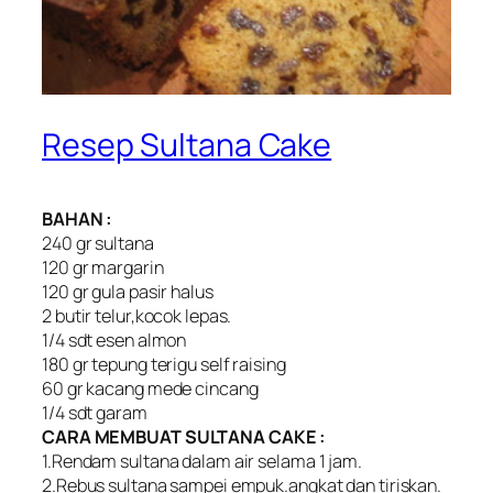
Resep Sultana Cake
BAHAN :
240 gr sultana
120 gr margarin
120 gr gula pasir halus
2 butir telur,kocok lepas.
1/4 sdt esen almon
180 gr tepung terigu self raising
60 gr kacang mede cincang
1/4 sdt garam
CARA MEMBUAT SULTANA CAKE :
1.Rendam sultana dalam air selama 1 jam.
2.Rebus sultana sampei empuk.angkat dan tiriskan.