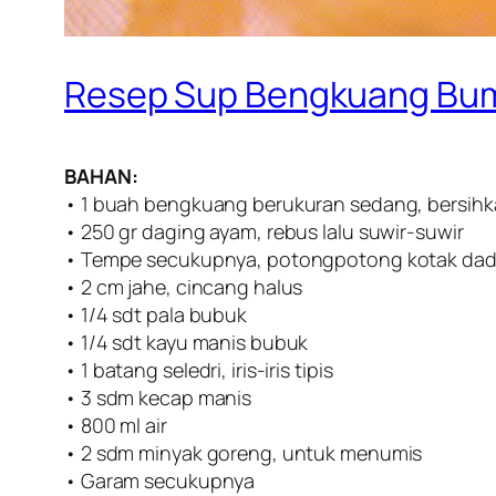
Resep Sup Bengkuang Bu
BAHAN:
• 1 buah bengkuang berukuran sedang, bersihk
• 250 gr daging ayam, rebus lalu suwir-suwir
• Tempe secukupnya, potongpotong kotak dadu
• 2 cm jahe, cincang halus
• 1/4 sdt pala bubuk
• 1/4 sdt kayu manis bubuk
• 1 batang seledri, iris-iris tipis
• 3 sdm kecap manis
• 800 ml air
• 2 sdm minyak goreng, untuk menumis
• Garam secukupnya