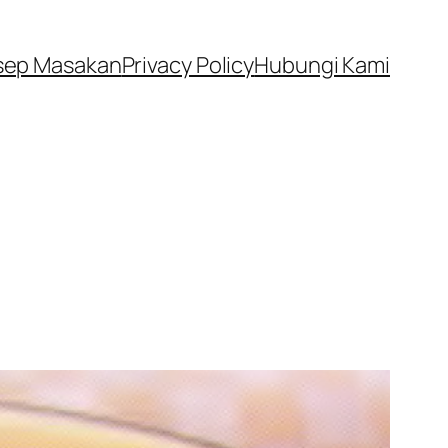
sep Masakan
Privacy Policy
Hubungi Kami