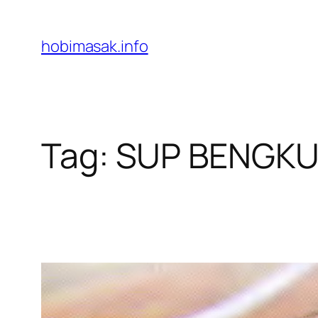
Skip
to
hobimasak.info
content
Tag:
SUP BENGK