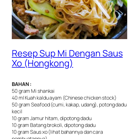
Resep Sup Mi Dengan Saus
Xo (Hongkong)
BAHAN :
50 gram Mi shankai
40 ml Kuah kaldu ayam (Chinese chicken stock)
50 gram Seafood (cumi, kakap, udang), potong dadu
kecil
10 gram Jamur hitam, dipotong dadu
10 gram Batang brokoli, dipotong dadu
10 gram Saus xo (Iihat bahannya dan cara
pembuatannya)