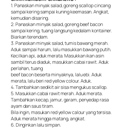
1. Panaskan minyak salad, goreng scallop cincang
sampai kering sampai kuning keemasan. Angkat,
kemudian disaring.
2. Panaskan minyak salad, goreng beef bacon
sampai kering, tuang langsung kedalam kontainer.
Biarkan terendam.
3. Panaskan minyak salad, tumis bawang merah.
Aduk sampai harum, lalu masukkan bawang putih.
Kecilkan api, aduk merata. Masukkan ikan asin
sambil terus diaduk, masukkan cabai rawit. Aduk
perlahan, tuang
beef bacon beserta minyaknya, lalu ebi. Aduk
merata, lalu beri red yellow colour. Aduk.
4. Tambahkan sedikit air sisa mengukus scallop.
5. Masukkan cabai rawit merah. Aduk merata.
Tambahkan kecap, jamur, garam, penyedap rasa
ayam dan saus tiram.
Bila ingin, masukan red yellow calour yang tersisa.
Aduk merata hingga matang, angkat.
6. Dinginkan lalu simpan.