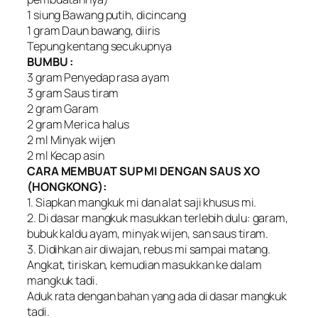
1 siung Bawang putih, dicincang
1 gram Daun bawang, diiris
Tepung kentang secukupnya
BUMBU :
3 gram Penyedap rasa ayam
3 gram Saus tiram
2 gram Garam
2 gram Merica halus
2 ml Minyak wijen
2 ml Kecap asin
CARA MEMBUAT SUP MI DENGAN SAUS XO
(HONGKONG):
1. Siapkan mangkuk mi dan alat saji khusus mi.
2. Di dasar mangkuk masukkan terlebih dulu: garam,
bubuk kaldu ayam, minyak wijen, san saus tiram.
3. Didihkan air diwajan, rebus mi sampai matang.
Angkat, tiriskan, kemudian masukkan ke dalam
mangkuk tadi.
Aduk rata dengan bahan yang ada di dasar mangkuk
tadi.