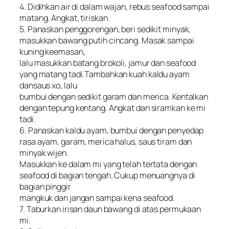
4. Didihkan air di dalam wajan, rebus seafood sampai
matang. Angkat, tiriskan.
5. Panaskan penggorengan, beri sedikit minyak,
masukkan bawang putih cincang. Masak sampai
kuning keemasan,
lalu masukkan batang brokoli, jamur dan seafood
yang matang tadi.Tambahkan kuah kaldu ayam
dansaus xo, lalu
bumbui dengan sedikit garam dan merica. Kentalkan
dengan tepung kentang. Angkat dan siramkan ke mi
tadi.
6. Panaskan kaldu ayam, bumbui dengan penyedap
rasa ayam, garam, merica halus, saus tiram dan
minyak wijen.
Masukkan ke dalam mi yang telah tertata dengan
seafood di bagian tengah. Cukup menuangnya di
bagian pinggir
mangkuk dan jangan sampai kena seafood.
7. Taburkan irisan daun bawang di atas permukaan
mi.