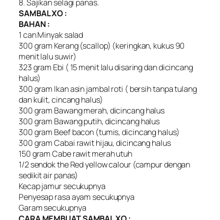
8. Sajikan selagi panas.
SAMBAL XO :
BAHAN :
1 can Minyak salad
300 gram Kerang (scallop) (keringkan, kukus 90
menit lalu suwir)
323 gram Ebi ( 15 menit lalu disaring dan dicincang
halus)
300 gram Ikan asin jambal roti ( bersih tanpa tulang
dan kulit, cincang halus)
300 gram Bawang merah, dicincang halus
300 gram Bawang putih, dicincang halus
300 gram Beef bacon (tumis, dicincang halus)
300 gram Cabai rawit hijau, dicincang halus
150 gram Cabe rawit merah utuh
1/2 sendok the Red yellow calour (campur dengan
sedikit air panas)
Kecap jamur secukupnya
Penyesap rasa ayam secukupnya
Garam secukupnya
CARA MEMBUAT SAMBAL XO :