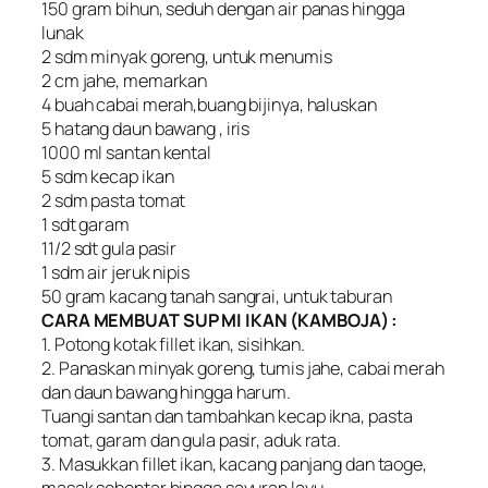
150 gram bihun, seduh dengan air panas hingga
lunak
2 sdm minyak goreng, untuk menumis
2 cm jahe, memarkan
4 buah cabai merah,buang bijinya, haluskan
5 hatang daun bawang , iris
1000 ml santan kental
5 sdm kecap ikan
2 sdm pasta tomat
1 sdt garam
11/2 sdt gula pasir
1 sdm air jeruk nipis
50 gram kacang tanah sangrai, untuk taburan
CARA MEMBUAT SUP MI IKAN (KAMBOJA) :
1. Potong kotak fillet ikan, sisihkan.
2. Panaskan minyak goreng, tumis jahe, cabai merah
dan daun bawang hingga harum.
Tuangi santan dan tambahkan kecap ikna, pasta
tomat, garam dan gula pasir, aduk rata.
3. Masukkan fillet ikan, kacang panjang dan taoge,
masak sebentar hingga sayuran layu.