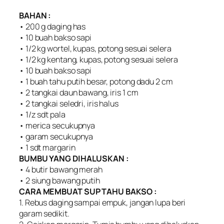
BAHAN :
• 200 g daging has
• 10 buah bakso sapi
• 1/2 kg wortel, kupas, potong sesuai selera
• 1/2 kg kentang, kupas, potong sesuai selera
• 10 buah bakso sapi
• 1 buah tahu putih besar, potong dadu 2 cm
• 2 tangkai daun bawang, iris 1 cm
• 2 tangkai seledri, iris halus
• 1/z sdt pala
• merica secukupnya
• garam secukupnya
• 1 sdt margarin
BUMBU YANG DIHALUSKAN :
• 4 butir bawang merah
• 2 siung bawang putih
CARA MEMBUAT SUP TAHU BAKSO :
1. Rebus daging sampai empuk, jangan lupa beri
garam sedikit.