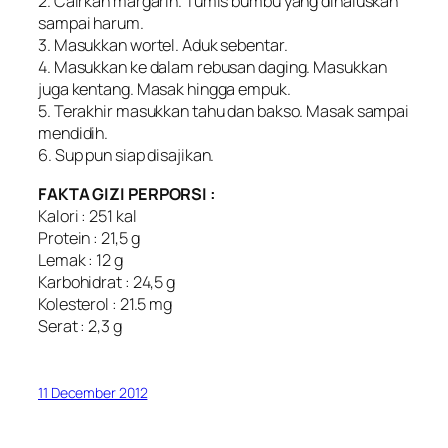
2. Cairkan margarin. Tumis bumbu yang dihaluskan
sampai harum.
3. Masukkan wortel. Aduk sebentar.
4. Masukkan ke dalam rebusan daging. Masukkan
juga kentang. Masak hingga empuk.
5. Terakhir masukkan tahu dan bakso. Masak sampai
mendidih.
6. Sup pun siap disajikan.
FAKTA GIZI PERPORSI :
Kalori : 251 kal
Protein : 21,5 g
Lemak : 12 g
Karbohidrat : 24,5 g
Kolesterol : 21.5 mg
Serat : 2,3 g
11 December 2012