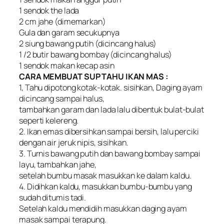
1 sendok the lada
2 cm jahe (dimemarkan)
Gula dan garam secukupnya
2 siung bawang putih (dicincang halus)
1 /2 butir bawang bombay (dicincang halus)
1 sendok makan kecap asin
CARA MEMBUAT SUP TAHU IKAN MAS :
1, Tahu dipotong kotak-kotak. sisihkan, Daging ayam
dicincang sampai halus,
tambahkan garam dan lada lalu dibentuk bulat-bulat
seperti kelereng.
2. Ikan emas dibersihkan sampai bersih, lalu perciki
dengan air jeruk nipis, sisihkan.
3. Turnis bawang putih dan bawang bombay sampai
layu, tambahkan jahe,
setelah bumbu masak masukkan ke dalam kaldu.
4. Didihkan kaldu, masukkan bumbu-bumbu yang
sudah ditumis tadi.
Setelah kaldu mendidih masukkan daging ayam
masak sampai terapung.