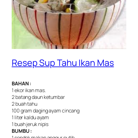
Resep Sup Tahu Ikan Mas
BAHAN :
1 ekor ikan mas.
2 batang daun ketumbar
2 buah tahu
100 gram daging ayam cincang
1 liter kaldu ayam
1 buah jeruk nipis
BUMBU :
1 sendok makan anggur putih