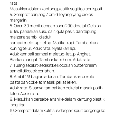
rata.
Masukkan dalam kantung plastik segitiga beri spuit.
4. Semprot panjang 7 cm di loyang yang dioles
margarin.
5. Oven 30 menit dengan suhu 200 derajat Celsius.
6. Isi: panaskan susu cair, gula pasir, dan tepung
maizena sambil diaduk
sampai meletup- letup. Matikan api. Tambahkan
kuning telur. Aduk rata. Nyalakan api.
Aduk kembali sampai meletup-letup. Angkat.
Biarkan hangat. Tambahkan rhum. Aduk rata.
7. Tuang sedikit-sedikit ke kocokan buttercream
sambil dikocok perlahan.
8. Ambil 1/3 bagian adonan. Tambahkan cokelat
pasta dan cokelat masak pekat leleh.
Aduk rata. Sisanya tambahkan cokelat masak putih
leleh. Aduk rata.
9. Masukkan bersebelahan ke dalam kantung plastik
.segitiga.
10.Semprot dalam kulit sus dengan spuit bergerigi ke