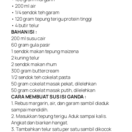
• 200 ml air
• 1/4 sendok teh garam
• 120 gram tepung terigu protein tinggi
• 4 butir telur
BAHAN ISI :
200 ml susu cair
60 gram gula pasir
1 sendok makan tepung maizena
2 kuning telur
2 sendok makan rhum
300 gram buttercream
1/2 sendok teh cokelat pasta
50 gram cokelat masak pekat, dilelehkan
50 gram cokelat masak putih, dilelehkan
CARA MEMBUAT SUS ISI GANDA :
1. Rebus margarin, air, dan garam sambil diaduk
sampai mendidih.
2. Masukkan tepung terigu. Aduk sampai kalis.
Angkat dan biarkan hangat.
3. Tambahkan telur satu per satu sambil dikocok