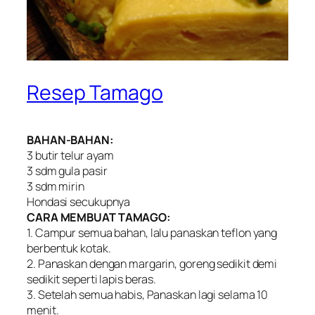
Resep Tamago
BAHAN-BAHAN:
3 butir telur ayam
3 sdm gula pasir
3 sdm mirin
Hondasi secukupnya
CARA MEMBUAT TAMAGO:
1. Campur semua bahan, lalu panaskan teflon yang
berbentuk kotak.
2. Panaskan dengan margarin, goreng sedikit demi
sedikit seperti lapis beras.
3. Setelah semua habis, Panaskan lagi selama 10
menit.