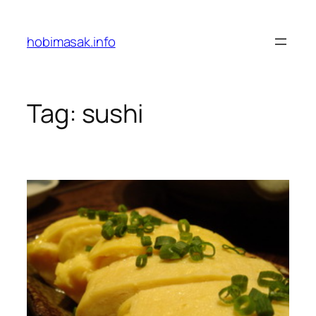
Skip
to
hobimasak.info
content
Tag:
sushi