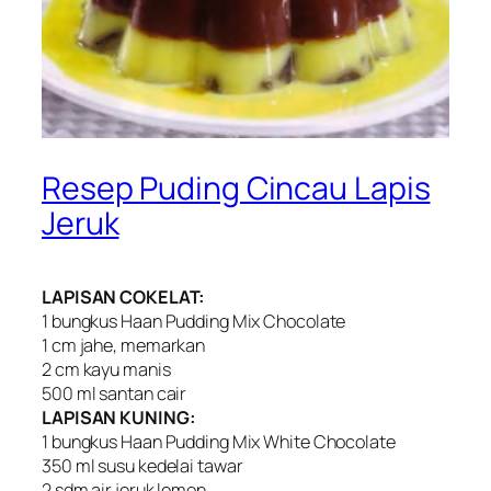
Resep Puding Cincau Lapis
Jeruk
LAPISAN COKELAT:
1 bungkus Haan Pudding Mix Chocolate
1 cm jahe, memarkan
2 cm kayu manis
500 ml santan cair
LAPISAN KUNING:
1 bungkus Haan Pudding Mix White Chocolate
350 ml susu kedelai tawar
2 sdm air jeruk lemon