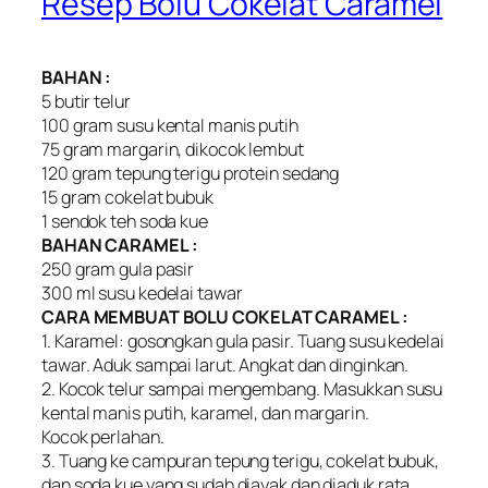
Resep Bolu Cokelat Caramel
BAHAN :
5 butir telur
100 gram susu kental manis putih
75 gram margarin, dikocok lembut
120 gram tepung terigu protein sedang
15 gram cokelat bubuk
1 sendok teh soda kue
BAHAN CARAMEL :
250 gram gula pasir
300 ml susu kedelai tawar
CARA MEMBUAT BOLU COKELAT CARAMEL :
1. Karamel: gosongkan gula pasir. Tuang susu kedelai
tawar. Aduk sampai larut. Angkat dan dinginkan.
2. Kocok telur sampai mengembang. Masukkan susu
kental manis putih, karamel, dan margarin.
Kocok perlahan.
3. Tuang ke campuran tepung terigu, cokelat bubuk,
dan soda kue yang sudah diayak dan diaduk rata.