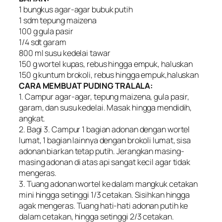
1 bungkus agar-agar bubuk putih
1 sdm tepung maizena
100 g gula pasir
1/4 sdt garam
800 ml susu kedelai tawar
150 g wortel kupas, rebus hingga empuk, haluskan
150 g kuntum brokoli, rebus hingga empuk,haluskan
CARA MEMBUAT PUDING TRALALA:
1. Campur agar-agar, tepung maizena, gula pasir,
garam, dan susu kedelai. Masak hingga mendidih,
angkat.
2. Bagi 3. Campur 1 bagian adonan dengan wortel
lumat, 1 bagian lainnya dengan brokoli lumat, sisa
adonan biarkan tetap putih. Jerangkan masing-
masing adonan di atas api sangat kecil agar tidak
mengeras.
3. Tuang adonan wortel ke dalam mangkuk cetakan
mini hingga setinggi 1/3 cetakan. Sisihkan hingga
agak mengeras. Tuang hati-hati adonan putih ke
dalam cetakan, hingga setinggi 2/3 cetakan.