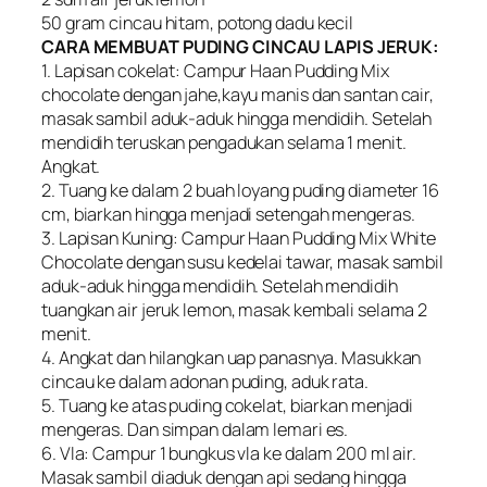
50 gram cincau hitam, potong dadu kecil
CARA MEMBUAT PUDING CINCAU LAPIS JERUK:
1. Lapisan cokelat: Campur Haan Pudding Mix
chocolate dengan jahe,kayu manis dan santan cair,
masak sambil aduk-aduk hingga mendidih. Setelah
mendidih teruskan pengadukan selama 1 menit.
Angkat.
2. Tuang ke dalam 2 buah loyang puding diameter 16
cm, biarkan hingga menjadi setengah mengeras.
3. Lapisan Kuning: Campur Haan Pudding Mix White
Chocolate dengan susu kedelai tawar, masak sambil
aduk-aduk hingga mendidih. Setelah mendidih
tuangkan air jeruk lemon, masak kembali selama 2
menit.
4. Angkat dan hilangkan uap panasnya. Masukkan
cincau ke dalam adonan puding, aduk rata.
5. Tuang ke atas puding cokelat, biarkan menjadi
mengeras. Dan simpan dalam lemari es.
6. Vla: Campur 1 bungkus vla ke dalam 200 ml air.
Masak sambil diaduk dengan api sedang hingga