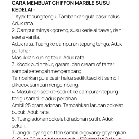
CARA MEMBUAT CHIFFON MARBLE SUSU
KEDELAI :
1. Ayak tepung tengu. Tambahkan gula pasir halus.
Aduk rata.
2. Campur minyak goreng, susu kedelai tawar, dan
esens vanila.
Aduk rata. Tuang ke campuran tepung tengu. Aduk
perlahan.
Masukkan kuning telur. Aduk rata.
3. Kocok putih telur, garam, dan cream of tartar
sampai setengah mengembang.
Tambahkan gula pasir halus sedikitsedikit sambil
dikocok sampai mengembang.
4. Masukkan sedikit-sedikit ke campuran tepung
terigu sambil diaduk perlahan.
Ambil 25 gram adonan. Tambahkan larutan cokelat
bubuk. Aduk rata.
5. Tuang adonan cokelat di adonan putih. Aduk
sekali.
Tuang di loyang chiffon sambil digoyang-goyangkan.