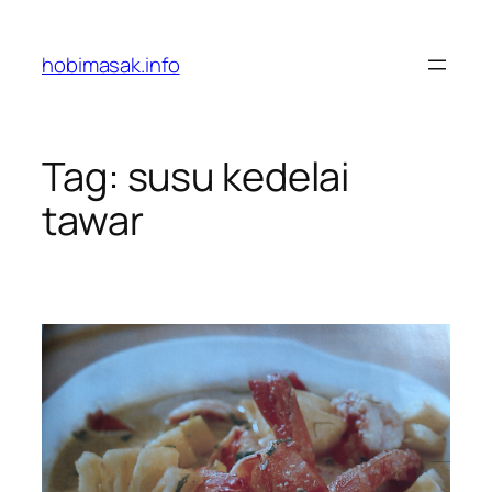
Skip
to
hobimasak.info
content
Tag:
susu kedelai
tawar