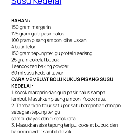
Susu Kedelai
BAHAN :
150 gram margarin
125 gram gula pasir halus
100 gram pisang ambon, dihaluskan
4 butir telur
150 gram tepung terigu protein sedang
25 gram cokelat bubuk
1 sendok teh baking powder
60 ml susu kedelai tawar
CARA MEMBUAT BOLU KUKUS PISANG SUSU
KEDELAI :
1. Kocok margarin dan gula pasir halus sampai
lembut. Masukkan pisang ambon. Kocok rata.
2. Tambahkan telur satu per satu bergantian dengan
sebagian tepung terigu
sambil diayak dan dikocok rata.
3. Masukkan sisa tepung terigu, cokelat bubuk, dan
baking powder sambil diayak