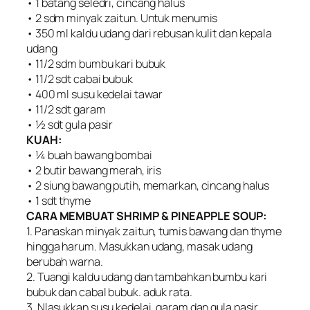
• 1 batang seledri, cincang halus
• 2 sdm minyak zaitun. Untuk menumis
• 350 ml kaldu udang dari rebusan kulit dan kepala
udang
• 11/2 sdm bumbu kari bubuk
• 11/2 sdt cabai bubuk
• 400 ml susu kedelai tawar
• 11/2 sdt garam
• ½ sdt gula pasir
KUAH:
• ¼ buah bawang bombai
• 2 butir bawang merah, iris
• 2 siung bawang putih, memarkan, cincang halus
• 1 sdt thyme
CARA MEMBUAT SHRIMP & PINEAPPLE SOUP:
1. Panaskan minyak zaitun, tumis bawang dan thyme
hingga harum. Masukkan udang, masak udang
berubah warna.
2. Tuangi kaldu udang dan tambahkan bumbu kari
bubuk dan cabal bubuk. aduk rata.
3. Nlasukkan susu kedelai, garam dan gula pasir,