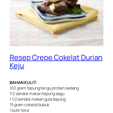
Resep Crepe Cokelat Durian
Keju
BAHAN KULIT:
100 gram tepung terigu protein sedang
1/2 sendok makan tepung sagu
1 1/2 sendok makan gula tepung
15 gram cokelat bubuk
1 butir telur