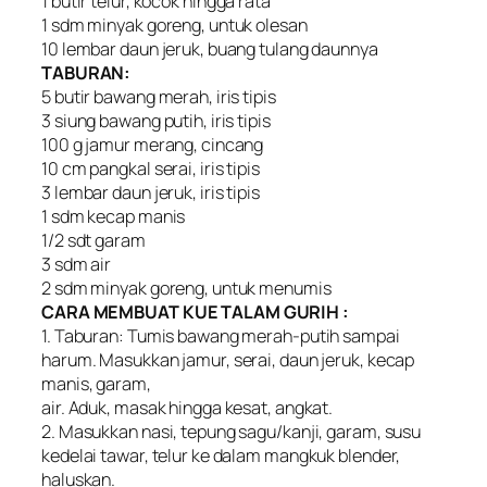
1 butir telur, kocok hingga rata
1 sdm minyak goreng, untuk olesan
10 lembar daun jeruk, buang tulang daunnya
TABURAN:
5 butir bawang merah, iris tipis
3 siung bawang putih, iris tipis
100 g jamur merang, cincang
10 cm pangkal serai, iris tipis
3 lembar daun jeruk, iris tipis
1 sdm kecap manis
1/2 sdt garam
3 sdm air
2 sdm minyak goreng, untuk menumis
CARA MEMBUAT KUE TALAM GURIH :
1. Taburan: Tumis bawang merah-putih sampai
harum. Masukkan jamur, serai, daun jeruk, kecap
manis, garam,
air. Aduk, masak hingga kesat, angkat.
2. Masukkan nasi, tepung sagu/kanji, garam, susu
kedelai tawar, telur ke dalam mangkuk blender,
haluskan.