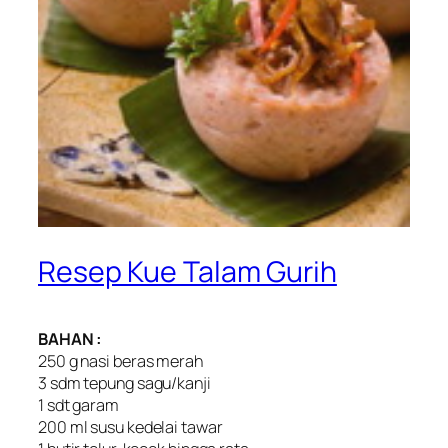
Resep Kue Talam Gurih
BAHAN :
250 g nasi beras merah
3 sdm tepung sagu/kanji
1 sdt garam
200 ml susu kedelai tawar