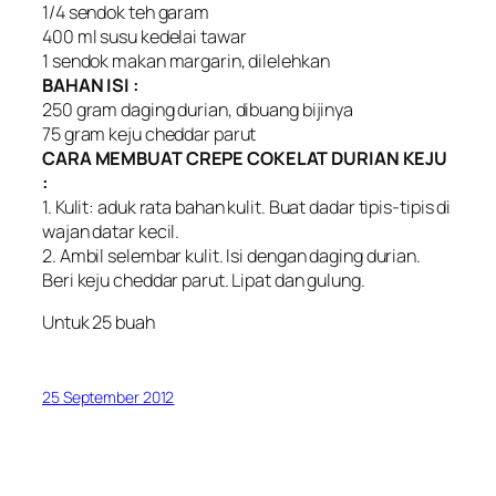
1/4 sendok teh garam
400 ml susu kedelai tawar
1 sendok makan margarin, dilelehkan
BAHAN ISI :
250 gram daging durian, dibuang bijinya
75 gram keju cheddar parut
CARA MEMBUAT CREPE COKELAT DURIAN KEJU
:
1. Kulit: aduk rata bahan kulit. Buat dadar tipis-tipis di
wajan datar kecil.
2. Ambil selembar kulit. Isi dengan daging durian.
Beri keju cheddar parut. Lipat dan gulung.
Untuk 25 buah
25 September 2012