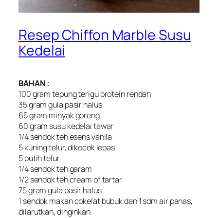
Resep Chiffon Marble Susu
Kedelai
BAHAN :
100 gram tepung terigu protein rendah
35 gram gula pasir halus
65 gram minyak goreng
60 gram susu kedelai tawar
1/4 sendok teh esens vanila
5 kuning telur, dikocok lepas
5 putih telur
1/4 sendok teh garam
1/2 sendok teh cream of tartar
75 gram gula pasir halus
1 sendok makan cokelat bubuk dan 1 sdm air panas,
dilarutkan, dinginkan