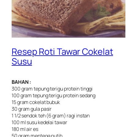
Resep Roti Tawar Cokelat
Susu
BAHAN :
300 gram tepung terigu protein tinggi
100 gram tepung terigu protein sedang
15 gram cokelat bubuk
30 gram gula pasir
1 1/2 sendok teh (6 gram) ragi instan
100 ml susu kedelai tawar
180 ml air es
50 gram mentega putih