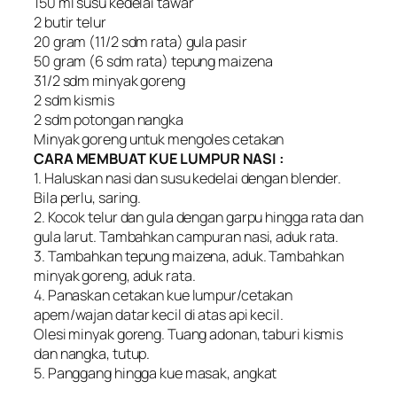
150 ml susu kedelai tawar
2 butir telur
20 gram (11/2 sdm rata) gula pasir
50 gram (6 sdm rata) tepung maizena
31/2 sdm minyak goreng
2 sdm kismis
2 sdm potongan nangka
Minyak goreng untuk mengoles cetakan
CARA MEMBUAT KUE LUMPUR NASI :
1. Haluskan nasi dan susu kedelai dengan blender.
Bila perlu, saring.
2. Kocok telur dan gula dengan garpu hingga rata dan
gula larut. Tambahkan campuran nasi, aduk rata.
3. Tambahkan tepung maizena, aduk. Tambahkan
minyak goreng, aduk rata.
4. Panaskan cetakan kue lumpur/cetakan
apem/wajan datar kecil di atas api kecil.
Olesi minyak goreng. Tuang adonan, taburi kismis
dan nangka, tutup.
5. Panggang hingga kue masak, angkat