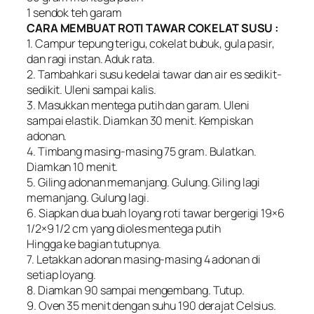
1 sendok teh garam
CARA MEMBUAT ROTI TAWAR COKELAT SUSU :
1. Campur tepung terigu, cokelat bubuk, gula pasir,
dan ragi instan. Aduk rata.
2. Tambahkari susu kedelai tawar dan air es sedikit-
sedikit. Uleni sampai kalis.
3. Masukkan mentega putih dan garam. Uleni
sampai elastik. Diamkan 30 menit. Kempiskan
adonan.
4. Timbang masing-masing 75 gram. Bulatkan.
Diamkan 10 menit.
5. Giling adonan memanjang. Gulung. Giling lagi
memanjang. Gulung lagi.
6. Siapkan dua buah loyang roti tawar bergerigi 19×6
1/2×9 1/2 cm yang dioles mentega putih
Hingga ke bagian tutupnya.
7. Letakkan adonan masing-masing 4 adonan di
setiap loyang.
8. Diamkan 90 sampai mengembang. Tutup.
9. Oven 35 menit dengan suhu 190 derajat Celsius.