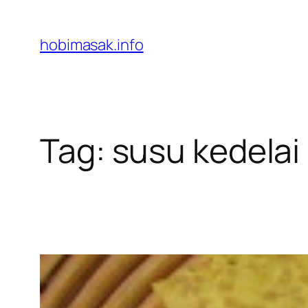
Skip
to
hobimasak.info
content
Tag:
susu kedelai