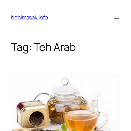
Skip
to
hobimasak.info
content
Tag:
Teh Arab