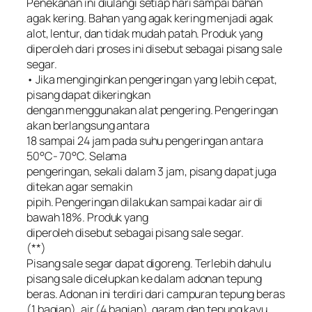
Penekanan ini diulangi setiap hari sampai bahan
agak kering. Bahan yang agak kering menjadi agak
alot, lentur, dan tidak mudah patah. Produk yang
diperoleh dari proses ini disebut sebagai pisang sale
segar.
• Jika menginginkan pengeringan yang lebih cepat,
pisang dapat dikeringkan
dengan menggunakan alat pengering. Pengeringan
akan berlangsung antara
18 sampai 24 jam pada suhu pengeringan antara
50°C- 70°C. Selama
pengeringan, sekali dalam 3 jam, pisang dapat juga
ditekan agar semakin
pipih. Pengeringan dilakukan sampai kadar air di
bawah 18%. Produk yang
diperoleh disebut sebagai pisang sale segar.
(**)
Pisang sale segar dapat digoreng. Terlebih dahulu
pisang sale dicelupkan ke dalam adonan tepung
beras. Adonan ini terdiri dari campuran tepung beras
(1 bagian), air (4 bagian), garam dan tepung kayu