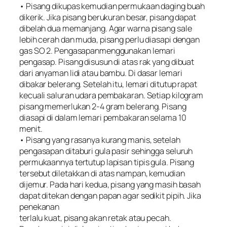
• Pisang dikupas kemudian permukaan daging buah
dikerik. Jika pisang berukuran besar, pisang dapat
dibelah dua memanjang. Agar warna pisang sale
lebih cerah dan muda, pisang perlu diasapi dengan
gas SO 2. Pengasapanmenggunakan lemari
pengasap. Pisang disusun di atas rak yang dibuat
dari anyaman lidi atau bambu. Di dasar lemari
dibakar belerang. Setelah itu, lemari ditutup rapat
kecuali saluran udara pembakaran. Setiap kilogram
pisang memerlukan 2-4 gram belerang. Pisang
diasapi di dalam lemari pembakaran selama 10
menit.
• Pisang yang rasanya kurang manis, setelah
pengasapan ditaburi gula pasir sehingga seluruh
permukaannya tertutup lapisan tipis gula. Pisang
tersebut diletakkan di atas nampan, kemudian
dijemur. Pada hari kedua, pisang yang masih basah
dapat ditekan dengan papan agar sedikit pipih. Jika
penekanan
terlalu kuat, pisang akan retak atau pecah.