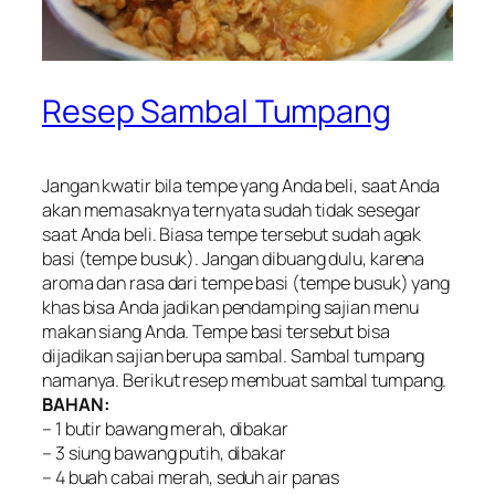
Resep Sambal Tumpang
Jangan kwatir bila tempe yang Anda beli, saat Anda
akan memasaknya ternyata sudah tidak sesegar
saat Anda beli. Biasa tempe tersebut sudah agak
basi (tempe busuk). Jangan dibuang dulu, karena
aroma dan rasa dari tempe basi (tempe busuk) yang
khas bisa Anda jadikan pendamping sajian menu
makan siang Anda. Tempe basi tersebut bisa
dijadikan sajian berupa sambal. Sambal tumpang
namanya. Berikut resep membuat sambal tumpang.
BAHAN:
– 1 butir bawang merah, dibakar
– 3 siung bawang putih, dibakar
– 4 buah cabai merah, seduh air panas