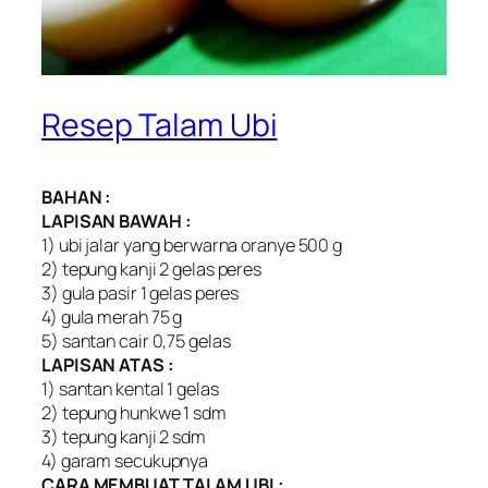
Resep Talam Ubi
BAHAN :
LAPISAN BAWAH :
1) ubi jalar yang berwarna oranye 500 g
2) tepung kanji 2 gelas peres
3) gula pasir 1 gelas peres
4) gula merah 75 g
5) santan cair 0,75 gelas
LAPISAN ATAS :
1) santan kental 1 gelas
2) tepung hunkwe 1 sdm
3) tepung kanji 2 sdm
4) garam secukupnya
CARA MEMBUAT TALAM UBI :