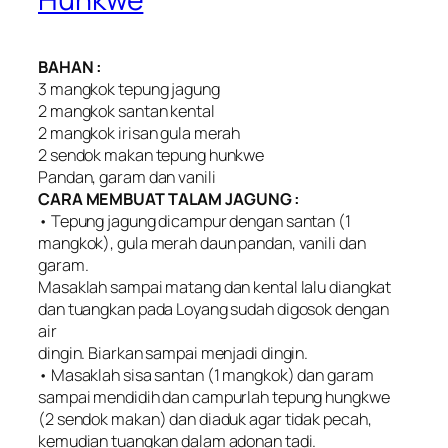
BAHAN :
3 mangkok tepung jagung
2 mangkok santan kental
2 mangkok irisan gula merah
2 sendok makan tepung hunkwe
Pandan, garam dan vanili
CARA MEMBUAT TALAM JAGUNG :
• Tepung jagung dicampur dengan santan (1
mangkok), gula merah daun pandan, vanili dan
garam.
Masaklah sampai matang dan kental lalu diangkat
dan tuangkan pada Loyang sudah digosok dengan
air
dingin. Biarkan sampai menjadi dingin.
• Masaklah sisa santan (1 mangkok) dan garam
sampai mendidih dan campurlah tepung hungkwe
(2 sendok makan) dan diaduk agar tidak pecah,
kemudian tuangkan dalam adonan tadi.