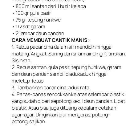
• 800 ml santan dari 1 butir kelapa
• 100 gr gula pasir
• 75 gr tepung hunkwe
• 1/2 sdt garam
• 2 lembar daun pandan
CARA MEMBUAT CANTIK MANIS :
1. Rebus pacar cina dalam air mendidih hingga
matang. Angkat. Saring dan siram air dingin, tiriskan.
Sisihkan.
2. Rebus santan, gula pasir, tepung hunkwe, garam
dan daun pandan sambil diadukaduk hingga
meletup-letup.
3. Tambahkan pacar cina, aduk rata.
4. Panas-panas sendokkan ke atas selembar plastik
yang sudah diberi sepotong kecil daun pandan. Lipat
plastik. Atau bisa juga dituang ke dalam cetakan
agar-agar. Dinginkan biar mengeras, potong-
potong, sajikan.