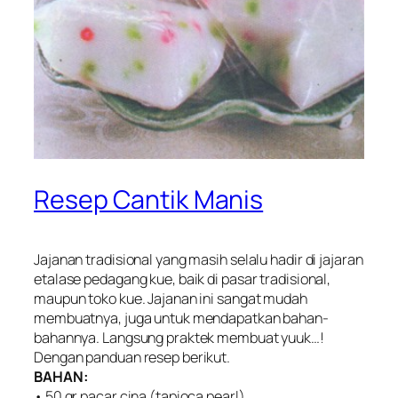
Resep Cantik Manis
Jajanan tradisional yang masih selalu hadir di jajaran
etalase pedagang kue, baik di pasar tradisional,
maupun toko kue. Jajanan ini sangat mudah
membuatnya, juga untuk mendapatkan bahan-
bahannya. Langsung praktek membuat yuuk…!
Dengan panduan resep berikut.
BAHAN:
• 50 gr pacar cina (tapioca pearl)