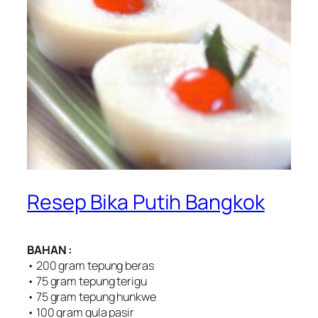
Resep Bika Putih Bangkok
BAHAN :
• 200 gram tepung beras
• 75 gram tepung terigu
• 75 gram tepung hunkwe
• 100 gram gula pasir