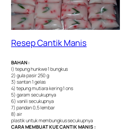
Resep Cantik Manis
BAHAN :
I) tepung hunkwe 1 bungkus
2) gula pasir 250 g
3) santan 1 gelas
4) tepung mutiara kering 1 ons
5) garam secukupnya
6) vanili secukupnya
7) pandan 0,5 lembar
8) air
plastik untuk membungkus secukupnya
CARA MEMBUAT KUE CANTIK MANIS :