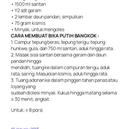
• 1500 ml santan
• Y2 sdt garam
• 2 lembar daun pandan, simpulkan
• 75 gram kismis
• Minyak, untuk mengoles
CARA MEMBUAT BIKA PUTIH BANGKOK :
1. Campur tepung beras, tepung terigu, tepung
hunkwe, gula, dan 750 ml santan, aduk hingga rata.
2. Masak sisa santan bersama garam dan daun
pandan hingga
mendidih, tuang ke dalam campuran terigu, aduk
rata, saring. Masukkan kismis, aduk hingga rata.
3. Tuang adonan ke dalam pinggan tahan panas atau
loyang yang
sudsah diolesi minyak. Kukus hingga matang selama
± 30 menit, angkat.
Untuk: ± 8 porsi