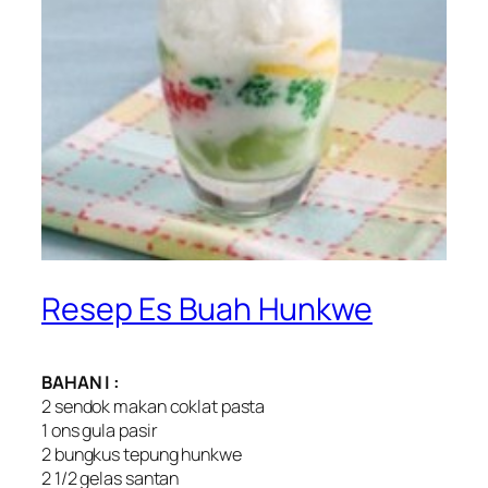
Resep Es Buah Hunkwe
BAHAN I :
2 sendok makan coklat pasta
1 ons gula pasir
2 bungkus tepung hunkwe
2 1/2 gelas santan