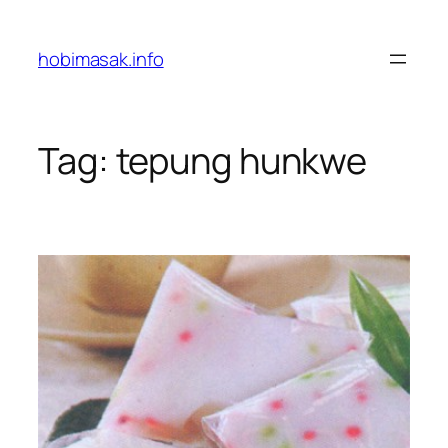
Skip
to
hobimasak.info
content
Tag:
tepung hunkwe