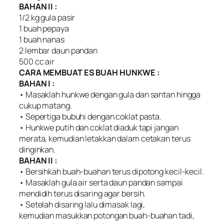
BAHAN II :
1/2 kg gula pasir
1 buah pepaya
1 buah nanas
2 lembar daun pandan
500 cc air
CARA MEMBUAT ES BUAH HUNKWE :
BAHAN I :
• Masaklah hunkwe dengan gula dan santan hingga
cukup matang.
• Sepertiga bubuhi dengan coklat pasta.
• Hunkwe putih dan coklat diaduk tapi jangan
merata, kemudian letakkan dalam cetakan terus
dinginkan.
BAHAN II :
• Bersihkah buah-buahan terus dipotong kecil-kecil.
• Masaklah gula air serta daun pandan sampai
mendidih terus disaring agar bersih.
• Setelah disaring lalu dimasak lagi,
kemudian masukkan potongan buah-buahan tadi,