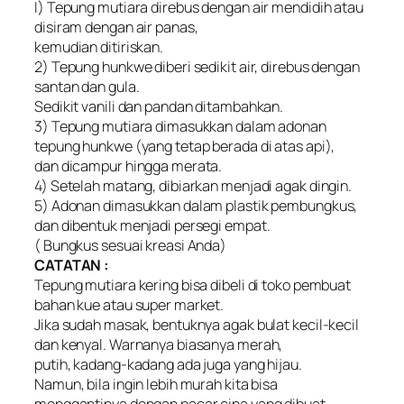
I) Tepung mutiara direbus dengan air mendidih atau
disiram dengan air panas,
kemudian ditiriskan.
2) Tepung hunkwe diberi sedikit air, direbus dengan
santan dan gula.
Sedikit vanili dan pandan ditambahkan.
3) Tepung mutiara dimasukkan dalam adonan
tepung hunkwe (yang tetap berada di atas api),
dan dicampur hingga merata.
4) Setelah matang, dibiarkan menjadi agak dingin.
5) Adonan dimasukkan dalam plastik pembungkus,
dan dibentuk menjadi persegi empat.
( Bungkus sesuai kreasi Anda)
CATATAN :
Tepung mutiara kering bisa dibeli di toko pembuat
bahan kue atau super market.
Jika sudah masak, bentuknya agak bulat kecil-kecil
dan kenyal. Warnanya biasanya merah,
putih, kadang-kadang ada juga yang hijau.
Namun, bila ingin lebih murah kita bisa