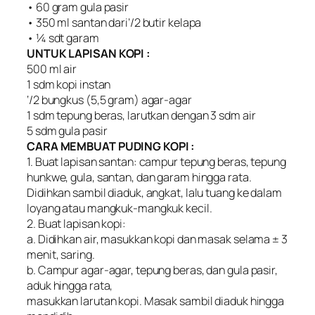
• 60 gram gula pasir
• 350 ml santan dari’/2 butir kelapa
• ¼ sdt garam
UNTUK LAPISAN KOPI :
500 ml air
1 sdm kopi instan
‘/2 bungkus (5,5 gram) agar-agar
1 sdm tepung beras, larutkan dengan 3 sdm air
5 sdm gula pasir
CARA MEMBUAT PUDING KOPI :
1. Buat lapisan santan: campur tepung beras, tepung
hunkwe, gula, santan, dan garam hingga rata.
Didihkan sambil diaduk, angkat, lalu tuang ke dalam
loyang atau mangkuk-mangkuk kecil.
2. Buat lapisan kopi:
a. Didihkan air, masukkan kopi dan masak selama ± 3
menit, saring.
b. Campur agar-agar, tepung beras, dan gula pasir,
aduk hingga rata,
masukkan larutan kopi. Masak sambil diaduk hingga