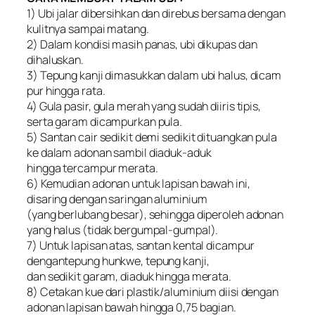
1) Ubi jalar dibersihkan dan direbus bersama dengan
kulitnya sampai matang.
2) Dalam kondisi masih panas, ubi dikupas dan
dihaluskan.
3) Tepung kanji dimasukkan dalam ubi halus, dicam
pur hingga rata.
4) Gula pasir, gula merah yang sudah diiris tipis,
serta garam dicampurkan pula.
5) Santan cair sedikit demi sedikit dituangkan pula
ke dalam adonan sambil diaduk-aduk
hingga tercampur merata.
6) Kemudian adonan untuk lapisan bawah ini,
disaring dengan saringan aluminium
(yang berlubang besar), sehingga diperoleh adonan
yang halus (tidak bergumpal-gumpal).
7) Untuk lapisan atas, santan kental dicampur
dengantepung hunkwe, tepung kanji,
dan sedikit garam, diaduk hingga merata.
8) Cetakan kue dari plastik/aluminium diisi dengan
adonan lapisan bawah hingga 0,75 bagian.