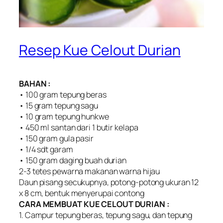
Resep Kue Celout Durian
BAHAN :
• 100 gram tepung beras
• 15 gram tepung sagu
• 10 gram tepung hunkwe
• 450 ml santan dari 1 butir kelapa
• 150 gram gula pasir
• 1/4 sdt garam
• 150 gram daging buah durian
2-3 tetes pewarna makanan warna hijau
Daun pisang secukupnya, potong-potong ukuran 12
x 8 cm, bentuk menyerupai contong
CARA MEMBUAT KUE CELOUT DURIAN :
1. Campur tepung beras, tepung sagu, dan tepung