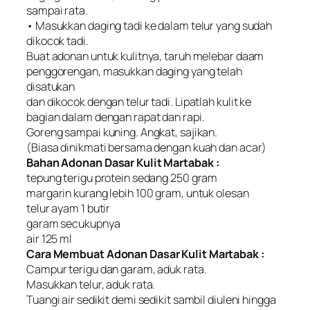
sampai rata.
• Masukkan daging tadi ke dalam telur yang sudah
dikocok tadi.
Buat adonan untuk kulitnya, taruh melebar daam
penggorengan, masukkan daging yang telah
disatukan
dan dikocok dengan telur tadi. Lipatlah kulit ke
bagian dalam dengan rapat dan rapi.
Goreng sampai kuning. Angkat, sajikan.
(Biasa dinikmati bersama dengan kuah dan acar)
Bahan Adonan Dasar Kulit Martabak :
tepung terigu protein sedang 250 gram
margarin kurang lebih 100 gram, untuk olesan
telur ayam 1 butir
garam secukupnya
air 125 ml
Cara Membuat Adonan Dasar Kulit Martabak :
Campur terigu dan garam, aduk rata.
Masukkan telur, aduk rata.
Tuangi air sedikit demi sedikit sambil diuleni hingga