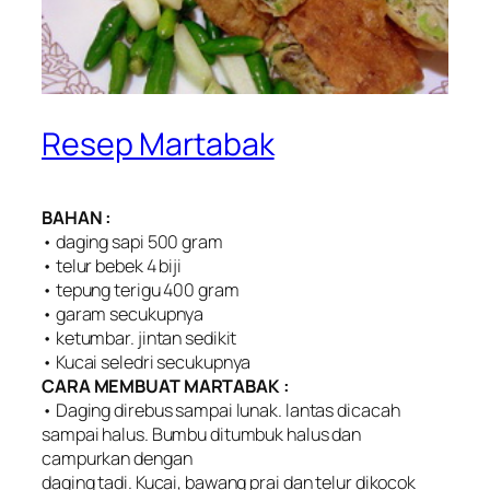
Resep Martabak
BAHAN :
• daging sapi 500 gram
• telur bebek 4 biji
• tepung terigu 400 gram
• garam secukupnya
• ketumbar. jintan sedikit
• Kucai seledri secukupnya
CARA MEMBUAT MARTABAK :
• Daging direbus sampai lunak. lantas dicacah
sampai halus. Bumbu ditumbuk halus dan
campurkan dengan
daging tadi. Kucai, bawang prai dan telur dikocok