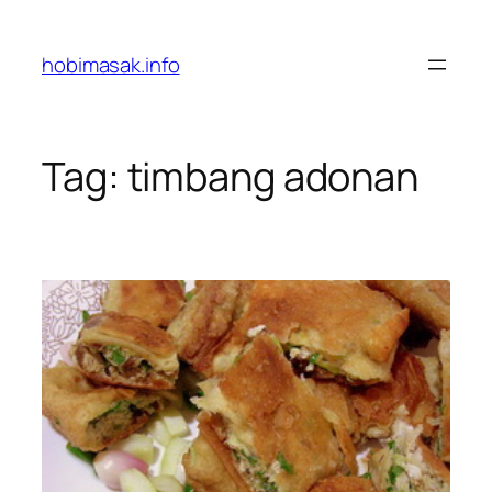
Skip
to
hobimasak.info
content
Tag:
timbang adonan