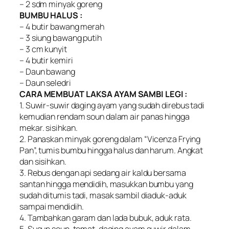
– 2 sdm minyak goreng
BUMBU HALUS :
– 4 butir bawang merah
– 3 siung bawang putih
– 3 cm kunyit
– 4 butir kemiri
– Daun bawang
– Daun seledri
CARA MEMBUAT LAKSA AYAM SAMBI LEGI :
1. Suwir-suwir daging ayam yang sudah direbus tadi
kemudian rendam soun dalam air panas hingga
mekar. sisihkan.
2. Panaskan minyak goreng dalam “Vicenza Frying
Pan”, tumis bumbu hingga halus dan harum. Angkat
dan sisihkan.
3. Rebus dengan api sedang air kaldu bersama
santan hingga mendidih, masukkan bumbu yang
sudah ditumis tadi, masak sambil diaduk-aduk
sampai mendidih.
4. Tambahkan garam dan lada bubuk, aduk rata.
5, Susun soun, tomat, daging ayam suwir dalam