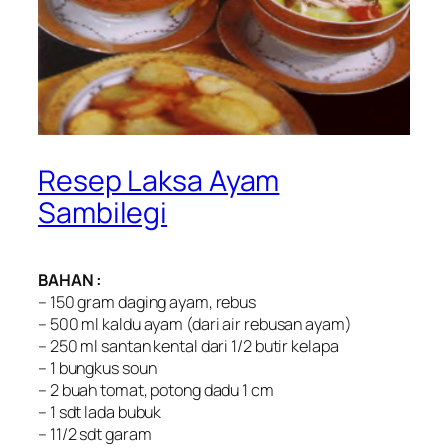
Resep Laksa Ayam
Sambilegi
BAHAN :
– 150 gram daging ayam, rebus
– 500 ml kaldu ayam (dari air rebusan ayam)
– 250 ml santan kental dari 1/2 butir kelapa
– 1 bungkus soun
– 2 buah tomat, potong dadu 1 cm
– 1 sdt lada bubuk
– 11/2 sdt garam