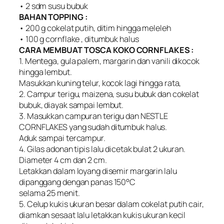
• 2 sdm susu bubuk
BAHAN TOPPING :
• 200 g cokelat putih, ditim hingga meleleh
• 100 g cornflake , ditumbuk halus
CARA MEMBUAT TOSCA KOKO CORNFLAKES :
1. Mentega, gula palem, margarin dan vanili dikocok
hingga lembut.
Masukkan kuning telur, kocok lagi hingga rata,
2. Campur terigu, maizena, susu bubuk dan cokelat
bubuk, diayak sampai lembut.
3. Masukkan campuran terigu dan NESTLE
CORNFLAKES yang sudah ditumbuk halus.
Aduk sampai tercampur.
4. Gilas adonan tipis lalu dicetak bulat 2 ukuran.
Diameter 4 cm dan 2 cm.
Letakkan dalam loyang disemir margarin lalu
dipanggang dengan panas 150°C
selama 25 menit.
5. Celup kukis ukuran besar dalam cokelat putih cair,
diamkan sesaat lalu letakkan kukis ukuran kecil