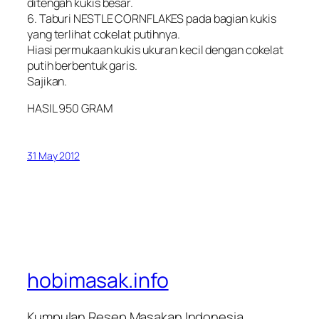
ditengah kukis besar.
6. Taburi NESTLE CORNFLAKES pada bagian kukis
yang terlihat cokelat putihnya.
Hiasi permukaan kukis ukuran kecil dengan cokelat
putih berbentuk garis.
Sajikan.
HASIL 950 GRAM
31 May 2012
hobimasak.info
Kumpulan Resep Masakan Indonesia