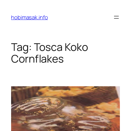
Skip
to
hobimasak.info
content
Tag:
Tosca Koko
Cornflakes