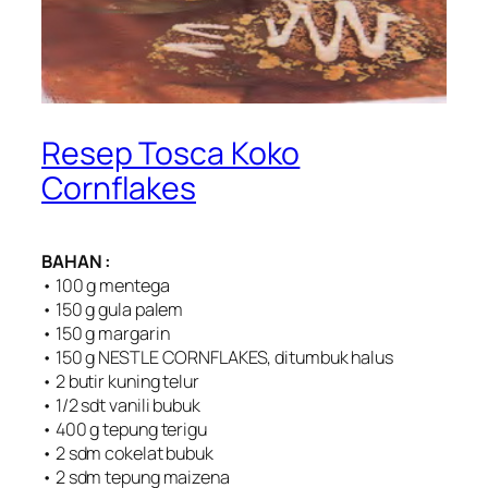
Resep Tosca Koko
Cornflakes
BAHAN :
• 100 g mentega
• 150 g gula palem
• 150 g margarin
• 150 g NESTLE CORNFLAKES, ditumbuk halus
• 2 butir kuning telur
• 1/2 sdt vanili bubuk
• 400 g tepung terigu
• 2 sdm cokelat bubuk
• 2 sdm tepung maizena