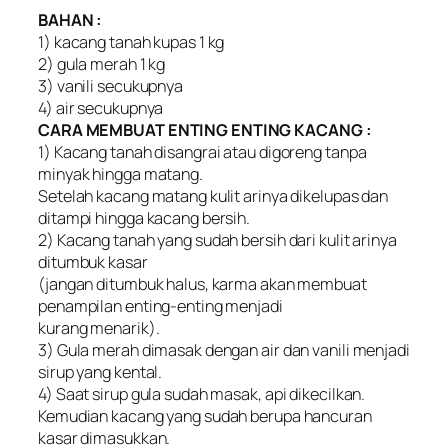
BAHAN :
1) kacang tanah kupas 1 kg
2) gula merah 1 kg
3) vanili secukupnya
4) air secukupnya
CARA MEMBUAT ENTING ENTING KACANG :
1) Kacang tanah disangrai atau digoreng tanpa
minyak hingga matang.
Setelah kacang matang kulit arinya dikelupas dan
ditampi hingga kacang bersih.
2) Kacang tanah yang sudah bersih dari kulit arinya
ditumbuk kasar
(jangan ditumbuk halus, karma akan membuat
penampilan enting-enting menjadi
kurang menarik).
3) Gula merah dimasak dengan air dan vanili menjadi
sirup yang kental.
4) Saat sirup gula sudah masak, api dikecilkan.
Kemudian kacang yang sudah berupa hancuran
kasar dimasukkan.