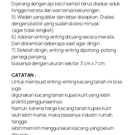
Dijerang dengan api kecil sambil terus diaduk-aduk
hingga merata dan warnanya kekuningan.
5) Wadah yang datar dan lebar disiapkan. Dialasi
dengan plastik yang sudah diolesi minyak
(agar tidak lengket).
6) Adonan enting-enting dituang secara merata.
Dan didiamkan beberapa saat agar dingin.
7) Setelah dingin, enting-enting dipotong-potong
persegi panjang,
biasanya dengan ukuran sekitar 3 cm x 7 cm.
CATATAN :
Untuk membuat enting-enting kacang tanah ini bisa
juga
digunakan kacang tanah kupas kulit yang lebih
praktis penggunaannya.
Namun, karena harga kacang tanah kupas kulit
iauh lebih mahal, maka biasanya industri rumah
tangga
lebih memilih menggunakan kacang yang belum
dikupas