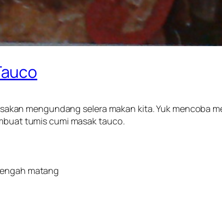
Tauco
akan mengundang selera makan kita. Yuk mencoba men
embuat tumis cumi masak tauco.
etengah matang