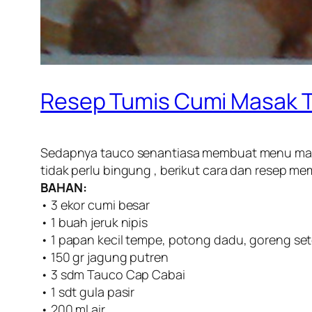
Resep Tumis Cumi Masak 
Sedapnya tauco senantiasa membuat menu mas
tidak perlu bingung , berikut cara dan resep m
BAHAN:
• 3 ekor cumi besar
• 1 buah jeruk nipis
• 1 papan kecil tempe, potong dadu, goreng s
• 150 gr jagung putren
• 3 sdm Tauco Cap Cabai
• 1 sdt gula pasir
• 200 ml air