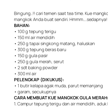
Bingung..!! cari temen saat tea time. Kue mangk
mangkok Anda buat sendiri. Hmmm….sedapnya!
BAHAN:
• 100 g tepung terigu
• 150 ml air mendidih
• 250 g tapai singkong matang, haluskan
• 300 g tepung beras baru
• 150 g gula pasir
• 250 g gula merah, serut
• 2 sdt baking powder
• 300 ml air
PELENGKAP (DIKUKUS):
• 1 butir kelapa agak muda, parut memanjang
• garam, secukupnya
CARA MEMBUAT KUE MANGKOK GULA MERAH
1. Campur tepung terigu dan air mendidih, adu