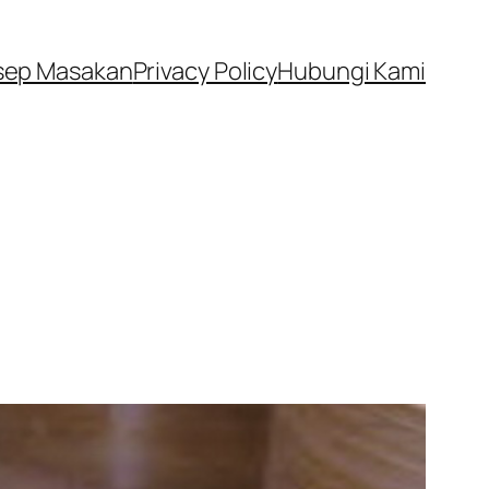
sep Masakan
Privacy Policy
Hubungi Kami