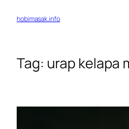
Skip
to
hobimasak.info
content
Tag:
urap kelapa