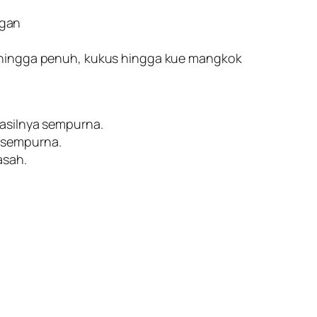
ngan
n hingga penuh, kukus hingga kue mangkok
hasilnya sempurna.
 sempurna.
asah.