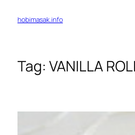
Skip
to
hobimasak.info
content
Tag:
VANILLA ROL