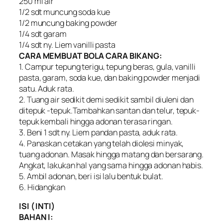
250 ml air
1/2 sdt muncung soda kue
1/2 muncung baking powder
1/4 sdt garam
1/4 sdt ny. Liem vanilli pasta
CARA MEMBUAT BOLA CARA BIKANG:
1. Campur tepung terigu, tepung beras, gula, vanilli
pasta, garam, soda kue, dan baking powder menjadi
satu. Aduk rata.
2. Tuang air sedikit demi sedikit sambil diuleni dan
ditepuk -tepuk.Tambahkan santan dan telur, tepuk-
tepuk kembali hingga adonan terasa ringan.
3. Beni 1 sdt ny. Liem pandan pasta, aduk rata.
4. Panaskan cetakan yang telah diolesi minyak,
tuang adonan. Masak hingga matang dan bersarang.
Angkat, lakukan hal yang sama hingga adonan habis.
5. Ambil adonan, beri isi lalu bentuk bulat.
6. Hidangkan
ISI ( INTI)
BAHAN I: