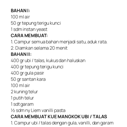
BAHAN I:
100 ml air
50 gr tepung terigu kunci
1 sdm instan yeast
CARA MEMBUAT:
1. Campur semua bahan menjadi satu, aduk rata.
2. Diamkan selama 20 menit
BAHAN II:
400 gr ubi / talas, kukus dan haluskan
400 gr tepung terigu kunci
400 gr gula pasir
50 gr santan kara
100 ml air
2 kuning telur
1 putih telur
1 sdt garam
½ sdm ny Liem vanilli pasta
CARA MEMBUAT KUE MANGKOK UBI / TALAS
1. Campur ubi / talas dengan gula, vanilli, dan garam