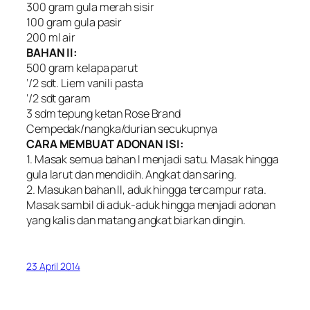
300 gram gula merah sisir
100 gram gula pasir
200 ml air
BAHAN II:
500 gram kelapa parut
‘/2 sdt. Liem vanili pasta
‘/2 sdt garam
3 sdm tepung ketan Rose Brand
Cempedak/nangka/durian secukupnya
CARA MEMBUAT ADONAN ISI:
1. Masak semua bahan I menjadi satu. Masak hingga
gula larut dan mendidih. Angkat dan saring.
2. Masukan bahan II, aduk hingga tercampur rata.
Masak sambil di aduk-aduk hingga menjadi adonan
yang kalis dan matang angkat biarkan dingin.
23 April 2014