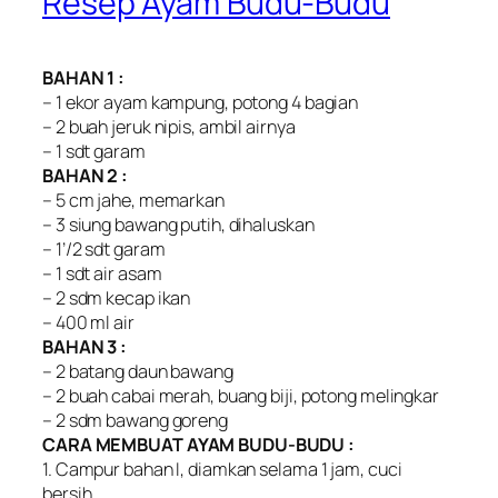
Resep Ayam Budu-Budu
BAHAN 1 :
– 1 ekor ayam kampung, potong 4 bagian
– 2 buah jeruk nipis, ambil airnya
– 1 sdt garam
BAHAN 2 :
– 5 cm jahe, memarkan
– 3 siung bawang putih, dihaluskan
– 1’/2 sdt garam
– 1 sdt air asam
– 2 sdm kecap ikan
– 400 ml air
BAHAN 3 :
– 2 batang daun bawang
– 2 buah cabai merah, buang biji, potong melingkar
– 2 sdm bawang goreng
CARA MEMBUAT AYAM BUDU-BUDU :
1. Campur bahan I, diamkan selama 1 jam, cuci
bersih.