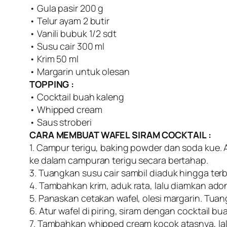
• Gula pasir 200 g
• Telur ayam 2 butir
• Vanili bubuk 1/2 sdt
• Susu cair 300 ml
• Krim 50 ml
• Margarin untuk olesan
TOPPING :
• Cocktail buah kaleng
• Whipped cream
• Saus stroberi
CARA MEMBUAT WAFEL SIRAM COCKTAIL :
1. Campur terigu, baking powder dan soda kue. Ad
ke dalam campuran terigu secara bertahap.
3. Tuangkan susu cair sambil diaduk hingga terb
4. Tambahkan krim, aduk rata, lalu diamkan ado
5. Panaskan cetakan wafel, olesi margarin. Tu
6. Atur wafel di piring, siram dengan cocktail bu
7. Tambahkan whipped cream kocok atasnya, lalu b