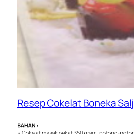
Resep Cokelat Boneka Sal
BAHAN :
• Cokelat masak pekat 350 gram, potong-potong