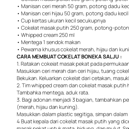
• Manisan ceri merah 50 gram, potong dadu kec
• Manisan ceri hijau 50 gram, potong dadu kecil
• Cup kertas ukuran kecil secukupnya
• Cokelat masak putih 250 gram, potong-poto
• Whipped cream 250 ml
• Mentega 1 sendok makan
• Pewarna khusus cokelat merah, hijau dan ku
CARA MEMBUAT COKELAT BONEKA SALJU :
1. Ratakan cokeiat masak pekat pada permukaan
Masukkan ceri merah dan ceri hijau, tuang cok
Bekukan. Keluarkan cokelat dari cetakan, masuk
2. Tim whipped cream dan cokelat masak putih h
Tambahka mentega, aduk rata.
3. Bagi adonan menjadi 3 bagian, tambahkan p
(merah, hijau dan kuning).
Masukkan dalam plastic segitiga, simpan dalam 
4 Buat kepala dari cokelat masak putih yang dic
masak pekat untuk mata, hidung, dan mulut. S