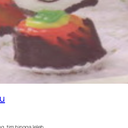
ju
, tim hingga leleh