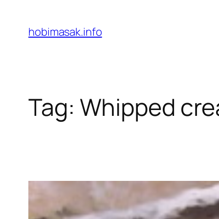
Skip
to
hobimasak.info
content
Tag:
Whipped cr