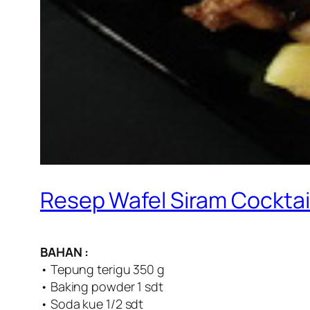
Resep Wafel Siram Cocktai
BAHAN :
• Tepung terigu 350 g
• Baking powder 1 sdt
• Soda kue 1/2 sdt