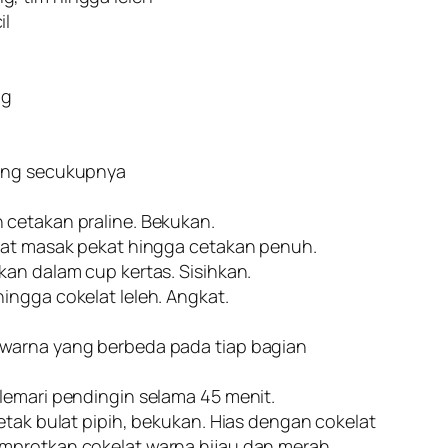
il
ng
ning secukupnya
 cetakan praline. Bekukan.
elat masak pekat hingga cetakan penuh.
kan dalam cup kertas. Sisihkan.
ingga cokelat leleh. Angkat.
ewarna yang berbeda pada tiap bagian
lemari pendingin selama 45 menit.
etak bulat pipih, bekukan. Hias dengan cokelat
emprotkan cokelat warna hijau dan merah