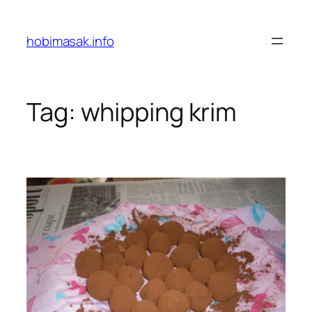
Skip
to
hobimasak.info
content
Tag:
whipping krim