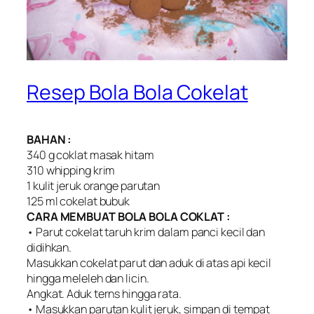
Resep Bola Bola Cokelat
BAHAN :
340 g coklat masak hitam
310 whipping krim
1 kulit jeruk orange parutan
125 ml cokelat bubuk
CARA MEMBUAT BOLA BOLA COKLAT :
• Parut cokelat taruh krim dalam panci kecil dan
didihkan.
Masukkan cokelat parut dan aduk di atas api kecil
hingga meleleh dan licin.
Angkat. Aduk terns hingga rata.
• Masukkan parutan kulit jeruk, simpan di tempat