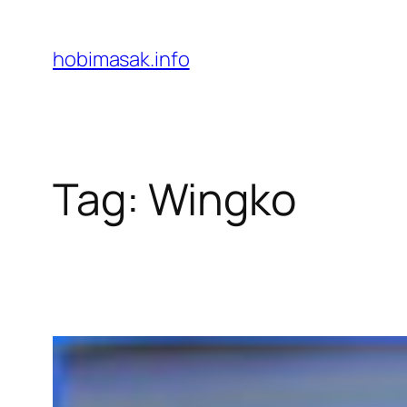
Skip
to
hobimasak.info
content
Tag:
Wingko