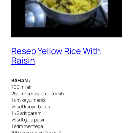
Resep Yellow Rice With
Raisin
BAHAN :
700 ml air
250 ml beras, cuci bersih
1 cm kayu manis
½ sdt kunyit bubuk
11/2 sdt garam
½ sdt gula pasir
1 sdm mentega
100 gram raisin (kismis)