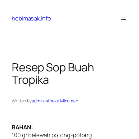
Skip
to
hobimasak.info
content
Resep Sop Buah
Tropika
Written by
admin
in
Aneka Minuman
BAHAN:
100 gr belewah potong-potong