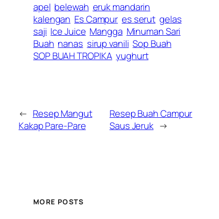
apel
belewah
eruk mandarin
kalengan
Es Campur
es serut
gelas
saji
Ice Juice
Mangga
Minuman Sari
Buah
nanas
sirup vanili
Sop Buah
SOP BUAH TROPIKA
yughurt
←
Resep Mangut
Resep Buah Campur
Kakap Pare-Pare
Saus Jeruk
→
MORE POSTS