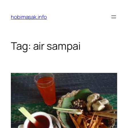
Skip
to
hobimasak.info
content
Tag:
air sampai