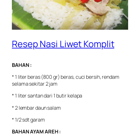
Resep Nasi Liwet Komplit
BAHAN :
* 1 liter beras (800 gr) beras, cuci bersih, rendam
selama sekitar 2 jam
* 1 liter santan dari 1 butir kelapa
* 2 lembar daun salam
* 1/2 sdt garam
BAHAN AYAM AREH :