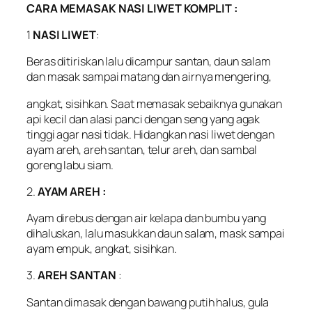
CARA MEMASAK NASI LIWET KOMPLIT :
1
NASI LIWET
:
Beras ditiriskan lalu dicampur santan, daun salam
dan masak sampai matang dan airnya mengering,
angkat, sisihkan. Saat memasak sebaiknya gunakan
api kecil dan alasi panci dengan seng yang agak
tinggi agar nasi tidak. Hidangkan nasi liwet dengan
ayam areh, areh santan, telur areh, dan sambal
goreng labu siam.
2.
AYAM AREH :
Ayam direbus dengan air kelapa dan bumbu yang
dihaluskan, lalu masukkan daun salam, mask sampai
ayam empuk, angkat, sisihkan.
3.
AREH SANTAN
:
Santan dimasak dengan bawang putih halus, gula