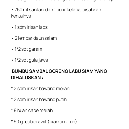
• 750 ml santan, dan 1 butir kelapa, pisahkan
kentalnya
• 1 sdm irisan laos
• 2 lembar daun salam
• 1/2 sdt garam
• 1/2 sdt gula jawa
BUMBU SAMBAL GORENG LABU SIAM YANG
DIHALUSKAN :
* 2 sdm irisan bawang merah
* 2 sdm irisan bawang putih
* 8 buah cabe merah
* 50 gr cabe rawit (biarkan utuh)