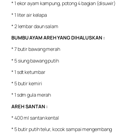
* 1 ekor ayam kampung, potong 4 bagian (disuwir)
* 1 liter air kelapa
* 2 lembar daun salam
BUMBU AYAM AREH YANG DIHALUSKAN :
* 7 butir bawang merah
* 5 siung bawang putih
* 1 sdt ketumbar
* 5 butir kemiri
* 1 sdm gula merah
AREH SANTAN :
* 400 ml santan kental
* 5 butir putih telur, kocok sampai mengembang