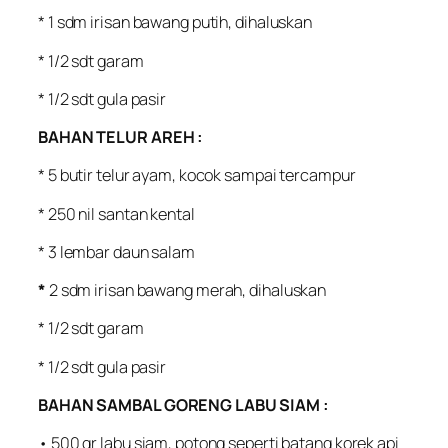
* 1 sdm irisan bawang putih, dihaluskan
* 1/2 sdt garam
* 1/2 sdt gula pasir
BAHAN TELUR AREH :
* 5 butir telur ayam, kocok sampai tercampur
* 250 nil santan kental
* 3 lembar daun salam
*
2 sdm irisan bawang merah, dihaluskan
* 1/2 sdt garam
* 1/2 sdt gula pasir
BAHAN SAMBAL GORENG LABU SIAM :
• 500 gr labu siam, potong seperti batang korek api