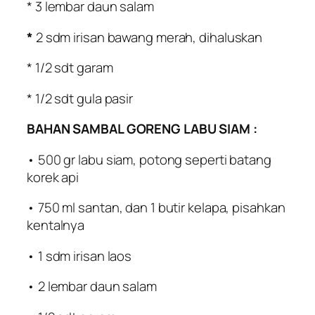
* 3 lembar daun salam
*
2 sdm irisan bawang merah, dihaluskan
* 1/2 sdt garam
* 1/2 sdt gula pasir
BAHAN SAMBAL GORENG LABU SIAM :
• 500 gr labu siam, potong seperti batang
korek api
• 750 ml santan, dan 1 butir kelapa, pisahkan
kentalnya
• 1 sdm irisan laos
• 2 lembar daun salam