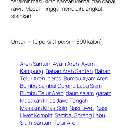
terakhir masukkan santan kental dan cabai
rawit. Masak hingga mendidih, angkat,
sisihkan.
Untuk = 10 porsi (1 porsi = 590 kalori)
Areh Santan
Ayam Areh
Ayam
Kampung
Bahan Areh Santan
Bahan
Telur Areh
beras
Bumbu Ayam Areh
Bumbu Sambal Goreng Labu Siam
Bumbu Telur Areh
daun salam
garam
Masakan Khas Jawa Tengah
Masakan Khas Solo
Nasi Liwet
Nasi
Liwet Komplit
Sambal Goreng Labu
Siam
santan
Telur Areh