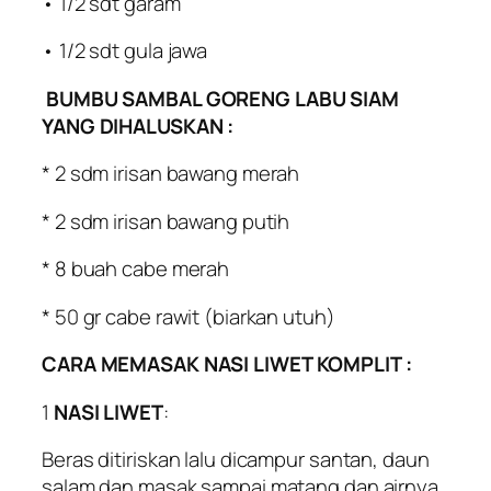
• 1/2 sdt garam
• 1/2 sdt gula jawa
BUMBU SAMBAL GORENG LABU SIAM
YANG DIHALUSKAN :
* 2 sdm irisan bawang merah
* 2 sdm irisan bawang putih
* 8 buah cabe merah
* 50 gr cabe rawit (biarkan utuh)
CARA MEMASAK NASI LIWET KOMPLIT :
1
NASI LIWET
:
Beras ditiriskan lalu dicampur santan, daun
salam dan masak sampai matang dan airnya