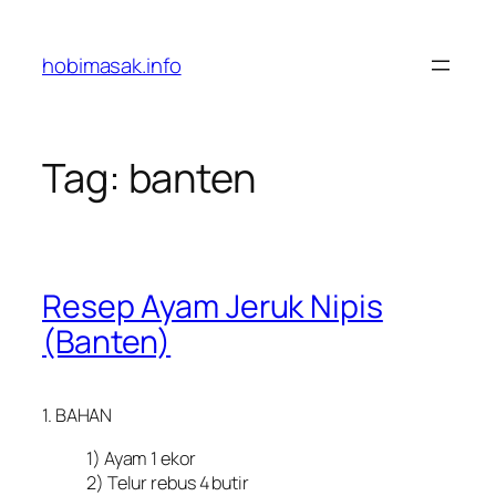
Skip
to
hobimasak.info
content
Tag:
banten
Resep Ayam Jeruk Nipis
(Banten)
1. BAHAN
1) Ayam 1 ekor
2) Telur rebus 4 butir