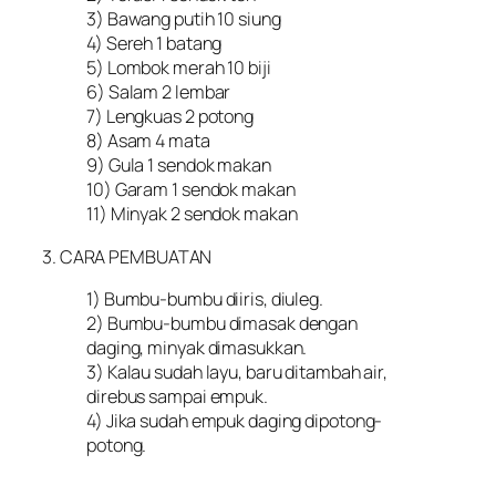
3) Bawang putih 10 siung
4) Sereh 1 batang
5) Lombok merah 10 biji
6) Salam 2 lembar
7) Lengkuas 2 potong
8) Asam 4 mata
9) Gula 1 sendok makan
10) Garam 1 sendok makan
11) Minyak 2 sendok makan
3. CARA PEMBUATAN
1) Bumbu-bumbu diiris, diuleg.
2) Bumbu-bumbu dimasak dengan
daging, minyak dimasukkan.
3) Kalau sudah layu, baru ditambah air,
direbus sampai empuk.
4) Jika sudah empuk daging dipotong-
potong.