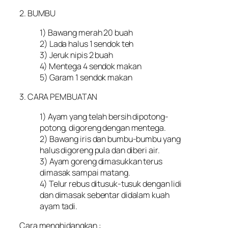
2. BUMBU
1) Bawang merah 20 buah
2) Lada halus 1 sendok teh
3) Jeruk nipis 2 buah
4) Mentega 4 sendok makan
5) Garam 1 sendok makan
3. CARA PEMBUATAN
1) Ayam yang telah bersih dipotong-
potong, digoreng dengan mentega.
2) Bawang iris dan bumbu-bumbu yang
halus digoreng pula dan diberi air.
3) Ayam goreng dimasukkan terus
dimasak sampai matang.
4) Telur rebus ditusuk-tusuk dengan lidi
dan dimasak sebentar didalam kuah
ayam tadi.
Cara menghidangkan :