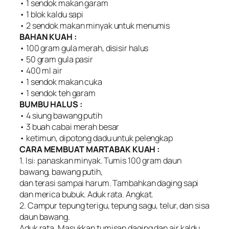
• 1 sendok makan garam
• 1 blok kaldu sapi
• 2 sendok makan minyak untuk menumis
BAHAN KUAH :
• 100 gram gula merah, disisir halus
• 50 gram gula pasir
• 400 ml air
• 1 sendok makan cuka
• 1 sendok teh garam
BUMBU HALUS :
• 4 siung bawang putih
• 3 buah cabai merah besar
• ketimun, dipotong dadu untuk pelengkap
CARA MEMBUAT MARTABAK KUAH :
1. Isi: panaskan minyak. Tumis 100 gram daun
bawang, bawang putih,
dan terasi sampai harum. Tambahkan daging sapi
dan merica bubuk. Aduk rata. Angkat.
2. Campur tepung terigu, tepung sagu, telur, dan sisa
daun bawang.
Aduk rata. Masukkan tumisan daging dan air kaldu