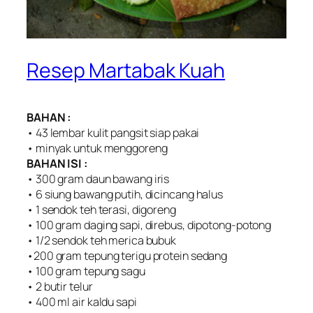
Resep Martabak Kuah
BAHAN :
• 43 lembar kulit pangsit siap pakai
• minyak untuk menggoreng
BAHAN ISI :
• 300 gram daun bawang iris
• 6 siung bawang putih, dicincang halus
• 1 sendok teh terasi, digoreng
• 100 gram daging sapi, direbus, dipotong-potong
• 1/2 sendok teh merica bubuk
•200 gram tepung terigu protein sedang
• 100 gram tepung sagu
• 2 butir telur
• 400 ml air kaldu sapi