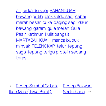
air
air kaldu sapi
BAHAN KUAH
bawang putih
blok kaldu sapi
cabai
merah besar
cuka
daging sapi
daun
bawang
garam
gula merah
Gula
Pasir
ketimun
kulit pangsit
MARTABAK KUAH
merica bubuk
minyak
PELENGKAP
telur
tepung
sagu
tepung terigu protein sedang
terasi
←
Resep Sambal Cobek
Resep Bakwan
Ikan Mas (Jawa Barat)
Sederhana
→