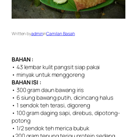
Written by
admin
in
Camilan Basah
BAHAN :
• 43 lembar kulit pangsit siap pakai
• minyak untuk menggoreng
BAHAN ISI :
• 300 gram daun bawang iris
• 6 siung bawang putih, dicincang halus
• 1 sendok teh terasi, digoreng
• 100 gram daging sapi, direbus, dipotong-
potong
• 1/2 sendok teh merica bubuk
•200 gram tepung terigu protein sedang