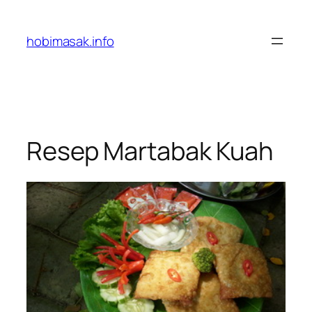
Skip
to
hobimasak.info
content
Resep Martabak Kuah