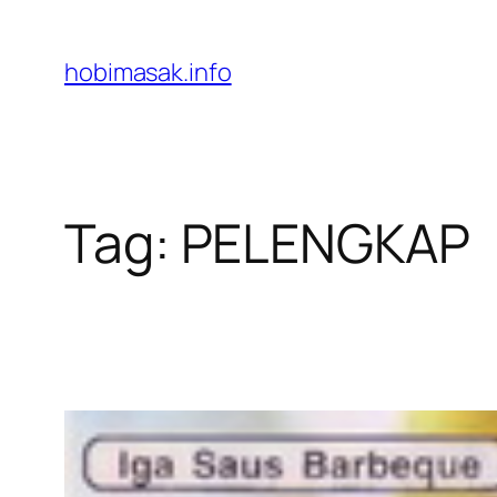
Skip
to
hobimasak.info
content
Tag:
PELENGKAP