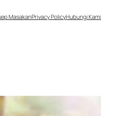
sep Masakan
Privacy Policy
Hubungi Kami