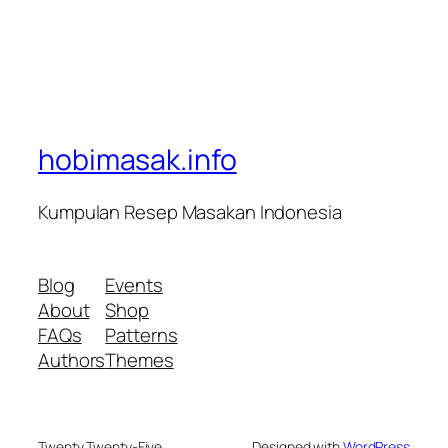
hobimasak.info
Kumpulan Resep Masakan Indonesia
Blog
Events
About
Shop
FAQs
Patterns
Authors
Themes
Twenty Twenty-Five
Designed with
WordPress