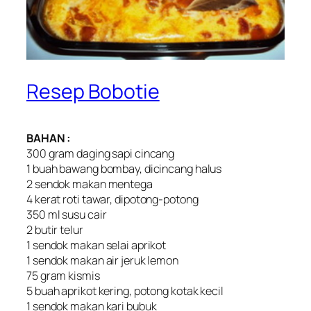
Resep Bobotie
BAHAN :
300 gram daging sapi cincang
1 buah bawang bombay, dicincang halus
2 sendok makan mentega
4 kerat roti tawar, dipotong-potong
350 ml susu cair
2 butir telur
1 sendok makan selai aprikot
1 sendok makan air jeruk lemon
75 gram kismis
5 buah aprikot kering, potong kotak kecil
1 sendok makan kari bubuk