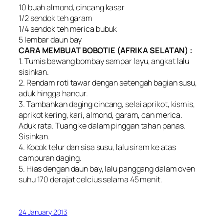
10 buah almond, cincang kasar
1/2 sendok teh garam
1/4 sendok teh merica bubuk
5 lembar daun bay
CARA MEMBUAT BOBOTIE (AFRIKA SELATAN) :
1. Tumis bawang bombay sampar layu, angkat lalu
sisihkan.
2. Rendam roti tawar dengan setengah bagian susu,
aduk hingga hancur.
3. Tambahkan daging cincang, selai aprikot, kismis,
aprikot kering, kari, almond, garam, can merica.
Aduk rata. Tuang ke dalam pinggan tahan panas.
Sisihkan.
4. Kocok telur dan sisa susu, lalu siram ke atas
campuran daging.
5. Hias dengan daun bay, lalu panggang dalam oven
suhu 170 derajat celcius selama 45 menit.
24 January 2013