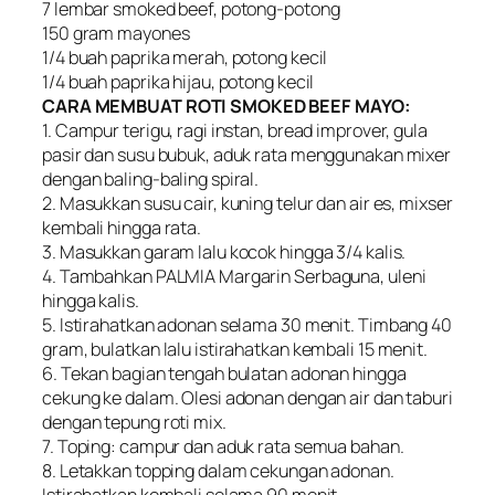
7 lembar smoked beef, potong-potong
150 gram mayones
1/4 buah paprika merah, potong kecil
1/4 buah paprika hijau, potong kecil
CARA MEMBUAT ROTI SMOKED BEEF MAYO:
1. Campur terigu, ragi instan, bread improver, gula
pasir dan susu bubuk, aduk rata menggunakan mixer
dengan baling-baling spiral.
2. Masukkan susu cair, kuning telur dan air es, mixser
kembali hingga rata.
3. Masukkan garam lalu kocok hingga 3/4 kalis.
4. Tambahkan PALMIA Margarin Serbaguna, uleni
hingga kalis.
5. lstirahatkan adonan selama 30 menit. Timbang 40
gram, bulatkan lalu istirahatkan kembali 15 menit.
6. Tekan bagian tengah bulatan adonan hingga
cekung ke dalam. Olesi adonan dengan air dan taburi
dengan tepung roti mix.
7. Toping: campur dan aduk rata semua bahan.
8. Letakkan topping dalam cekungan adonan.