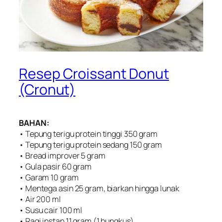
Resep Croissant Donut
(Cronut)
BAHAN:
• Tepung terigu protein tinggi 350 gram
• Tepung terigu protein sedang 150 gram
• Bread improver 5 gram
• Gula pasir 60 gram
• Garam 10 gram
• Mentega asin 25 gram, biarkan hingga lunak
• Air 200 ml
• Susu cair 100 ml
• Ragi instan 11 gram (1 bungkus)