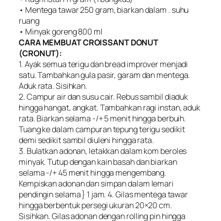
• Mentega tawar 250 gram, biarkan dalam . suhu
ruang
• Minyak goreng 800 ml
CARA MEMBUAT CROISSANT DONUT
(CRONUT):
1. Ayak semua terigu dan bread improver menjadi
satu. Tambahkan gula pasir, garam dan mentega.
Aduk rata. Sisihkan.
2. Campur air dan susu cair. Rebus sambil diaduk
hingga hangat, angkat. Tambahkan ragi instan, aduk
rata. Biarkan selama -/+ 5 menit hingga berbuih.
Tuang ke dalam campuran tepung terigu sedikit
demi sedikit sambil diuleni hingga rata.
3. Bulatkan adonan, letakkan dalam kom beroles
minyak. Tutup dengan kain basah dan biarkan
selama -/+ 45 menit hingga mengembang.
Kempiskan adonan dan simpan dalam lemari
pendingin selama } 1 jam. 4. Gilas mentega tawar
hingga berbentuk persegi ukuran 20×20 cm.
Sisihkan. Gilas adonan dengan rolling pin hingga