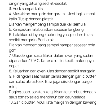
dingin yang dituang sedikit-sedikit.
3. Aduk sampai kalis.
4. Masukkan margarin dan garam. Uleni lagi sampai
kalis. Tutup dengan plastik.
Biarkan mengembang sampai dua kali semula.
5. Kempiskan lalu bulatkan sebesar lengkeng.
6. Letakkan di loyang kue kering yang sudah diulas
sedikit margarin. Beri jarak.
Biarkan mengembang sampai hamper sebesar bola
golf.
7. Ulas dengan susu. Bakar dalam oven yang sudah
dipanaskan 170° C. Karena roti ini kecil, matangnya
cepat.
8. Keluarkan dari oven, ulas dengan sedikit margarin.
9. Hidangkan saat masih panas dengan garlic butter
dan salad atau steak. Bisa juga diisi dengan burger
mini,
Daging asap, parutan keju, irisan telur rebus dengan
saus tomat/salad, mentimun dan daun selada.
10.Garlic butter: Aduk rata margarin dengan bawang