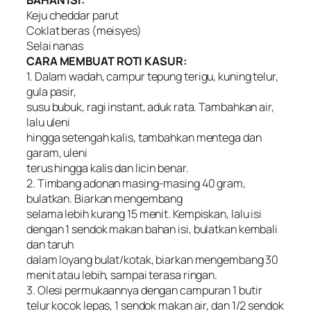
Keju cheddar parut
Coklat beras (meisyes)
Selai nanas
CARA MEMBUAT ROTI KASUR:
1. Dalam wadah, campur tepung terigu, kuning telur,
gula pasir,
susu bubuk, ragi instant, aduk rata. Tambahkan air,
lalu uleni
hingga setengah kalis, tambahkan mentega dan
garam, uleni
terus hingga kalis dan licin benar.
2. Timbang adonan masing-masing 40 gram,
bulatkan. Biarkan mengembang
selama lebih kurang 15 menit. Kempiskan, lalu isi
dengan 1 sendok makan bahan isi, bulatkan kembali
dan taruh
dalam loyang bulat/kotak, biarkan mengembang 30
menit atau lebih, sampai terasa ringan.
3. Olesi permukaannya dengan campuran 1 butir
telur kocok lepas, 1 sendok makan air, dan 1/2 sendok