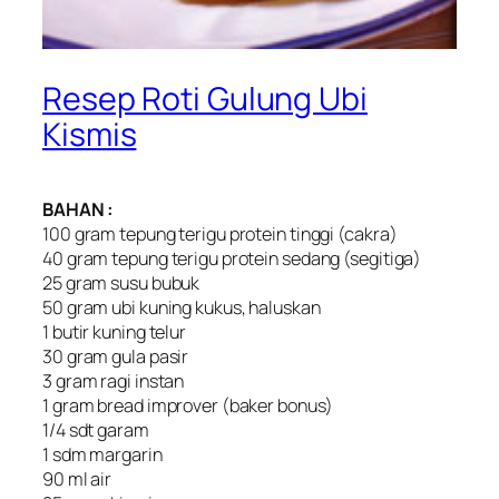
Resep Roti Gulung Ubi
Kismis
BAHAN :
100 gram tepung terigu protein tinggi (cakra)
40 gram tepung terigu protein sedang (segitiga)
25 gram susu bubuk
50 gram ubi kuning kukus, haluskan
1 butir kuning telur
30 gram gula pasir
3 gram ragi instan
1 gram bread improver (baker bonus)
1/4 sdt garam
1 sdm margarin
90 ml air