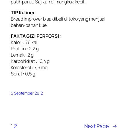
putih parut. Sajikan di mangkuk kecil.
TIP Kuliner
Bread improver bisa dibeli di toko yang menjual
bahan-bahan kue.
FAKTA GIZI PERPORSI :
Kalori : 76 kal
Protein : 2,2 g
Lemak : 2 g
Karbohidrat : 10,4 g
Kolesterol : 7,6 mg
Serat : 0,5 g
5 September 2012
1
2
Next Page
→