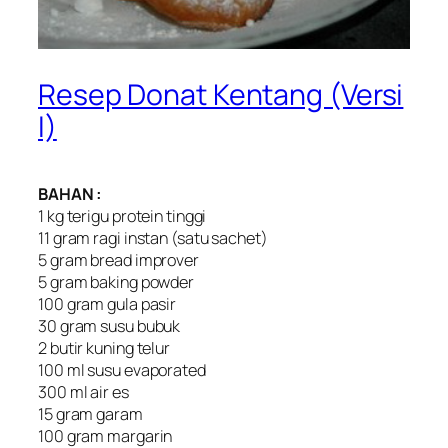
Resep Donat Kentang (Versi
I)
BAHAN :
1 kg terigu protein tinggi
11 gram ragi instan (satu sachet)
5 gram bread improver
5 gram baking powder
100 gram gula pasir
30 gram susu bubuk
2 butir kuning telur
100 ml susu evaporated
300 ml air es
15 gram garam
100 gram margarin