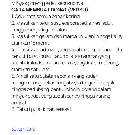
Minyak goreng padat secukupnya
CARA MEMBUAT DONAT (VERSI I):
1. Aduk rata semua bahan kering.
2. Masukkan telur, susu evaporated, air es, aduk
hingga menjadi gumpalan.
3. Masukkan garam dan margarin, uleni hingga kalis,
diamkan 15 menit.
4. Kempiskan adonan yang sudah mengembang, lalu
bentuk bulat-bulat, taruh di atas nampan yang
sudah dialas kain atau kertas yang ditaburi tepung,
diamkan satu jam.
5. Ambil satu bulatan adonan yang sudah
mengembang, tekan tengahnya dengan telunjuk
hingga berlubang, bentuk cincin, goreng dalam
minyak padat yang sudah panas hingga kuning,
angkat.
6. Taburi gula donat, selesai.
30 April 2013