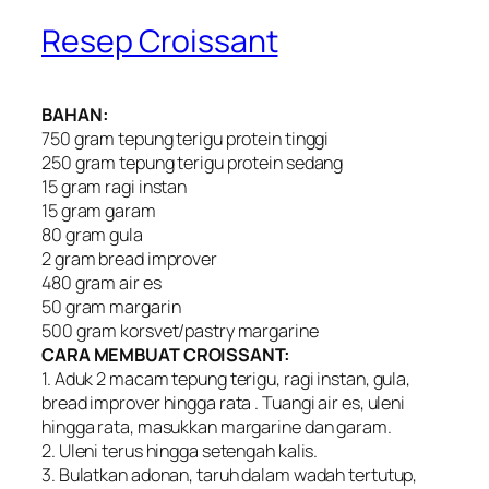
Resep Croissant
BAHAN:
750 gram tepung terigu protein tinggi
250 gram tepung terigu protein sedang
15 gram ragi instan
15 gram garam
80 gram gula
2 gram bread improver
480 gram air es
50 gram margarin
500 gram korsvet/pastry margarine
CARA MEMBUAT CROISSANT:
1. Aduk 2 macam tepung terigu, ragi instan, gula,
bread improver hingga rata . Tuangi air es, uleni
hingga rata, masukkan margarine dan garam.
2. Uleni terus hingga setengah kalis.
3. Bulatkan adonan, taruh dalam wadah tertutup,