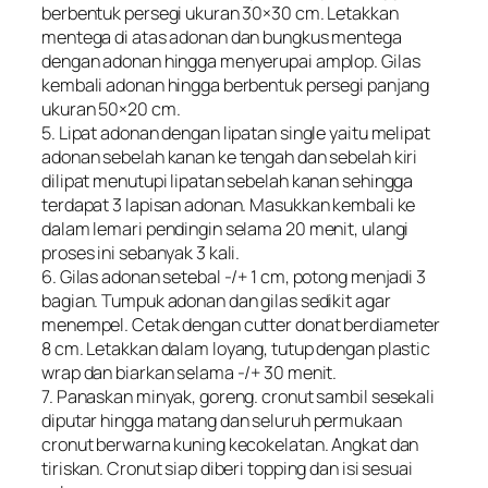
berbentuk persegi ukuran 30×30 cm. Letakkan
mentega di atas adonan dan bungkus mentega
dengan adonan hingga menyerupai amplop. Gilas
kembali adonan hingga berbentuk persegi panjang
ukuran 50×20 cm.
5. Lipat adonan dengan lipatan single yaitu melipat
adonan sebelah kanan ke tengah dan sebelah kiri
dilipat menutupi lipatan sebelah kanan sehingga
terdapat 3 lapisan adonan. Masukkan kembali ke
dalam lemari pendingin selama 20 menit, ulangi
proses ini sebanyak 3 kali.
6. Gilas adonan setebal -/+ 1 cm, potong menjadi 3
bagian. Tumpuk adonan dan gilas sedikit agar
menempel. Cetak dengan cutter donat berdiameter
8 cm. Letakkan dalam loyang, tutup dengan plastic
wrap dan biarkan selama -/+ 30 menit.
7. Panaskan minyak, goreng. cronut sambil sesekali
diputar hingga matang dan seluruh permukaan
cronut berwarna kuning kecokelatan. Angkat dan
tiriskan. Cronut siap diberi topping dan isi sesuai