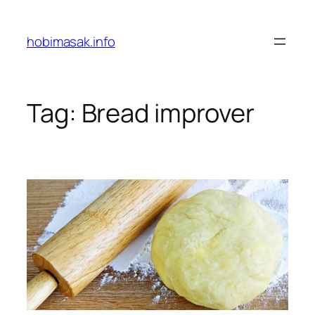
Skip
to
hobimasak.info
content
Tag:
Bread improver