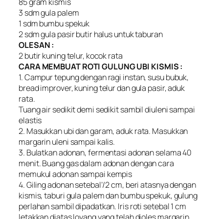
85 gram kismis
3 sdm gula palem
1 sdm bumbu spekuk
2 sdm gula pasir butir halus untuk taburan
OLESAN :
2 butir kuning telur, kocok rata
CARA MEMBUAT ROTI GULUNG UBI KISMIS :
1. Campur tepung dengan ragi instan, susu bubuk,
bread improver, kuning telur dan gula pasir, aduk
rata.
Tuang air sedikit demi sedikit sambil diuleni sampai
elastis
2. Masukkan ubi dan garam, aduk rata. Masukkan
margarin uleni sampai kalis.
3. Bulatkan adonan, fermentasi adonan selama 40
menit. Buang gas dalam adonan dengan cara
memukul adonan sampai kempis
4. Giling adonan setebal’/2 cm, beri atasnya dengan
kismis, taburi gula palem dan bumbu spekuk, gulung
perlahan sambil dipadatkan. Iris roti setebal 1 cm
letakkan diatas loyang yang telah dioles margarin.