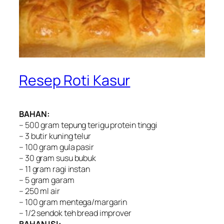
Resep Roti Kasur
BAHAN:
– 500 gram tepung terigu protein tinggi
– 3 butir kuning telur
– 100 gram gula pasir
– 30 gram susu bubuk
– 11 gram ragi instan
– 5 gram garam
– 250 ml air
– 100 gram mentega/margarin
– 1/2 sendok teh bread improver
BAHAN ISI: