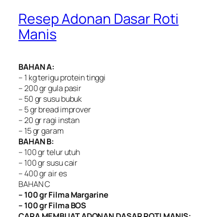
Resep Adonan Dasar Roti
Manis
BAHAN A:
– 1 kg terigu protein tinggi
– 200 gr gula pasir
– 50 gr susu bubuk
– 5 gr bread improver
– 20 gr ragi instan
– 15 gr garam
BAHAN B:
– 100 gr telur utuh
– 100 gr susu cair
– 400 gr air es
BAHAN C
– 100 gr Filma Margarine
– 100 gr Filma BOS
CARA MEMBUAT ADONAN DASAR ROTI MANIS: