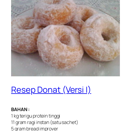
Resep Donat (Versi I)
BAHAN :
1 kg terigu protein tinggi
11 gram ragi instan (satu sachet)
5 gram bread improver