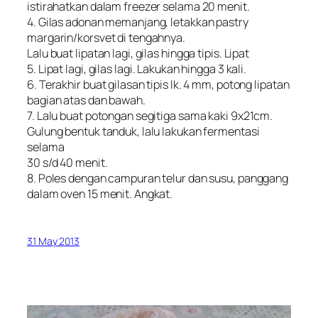
istirahatkan dalam freezer selama 20 menit.
4. Gilas adonan memanjang, letakkan pastry
margarin/korsvet di tengahnya.
Lalu buat lipatan lagi, gilas hingga tipis. Lipat
5. Lipat lagi, gilas lagi. Lakukan hingga 3 kali.
6. Terakhir buat gilasan tipis Ik. 4 mm, potong lipatan
bagian atas dan bawah.
7. Lalu buat potongan segitiga sama kaki 9x21cm.
Gulung bentuk tanduk, lalu lakukan fermentasi
selama
30 s/d 40 menit.
8. Poles dengan campuran telur dan susu, panggang
dalam oven 15 menit. Angkat.
31 May 2013