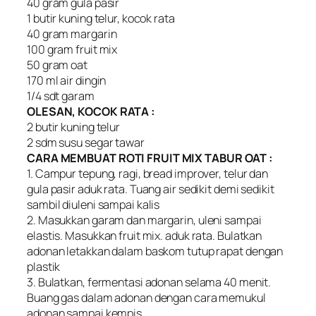
40 gram gula pasir
1 butir kuning telur, kocok rata
40 gram margarin
100 gram fruit mix
50 gram oat
170 ml air dingin
1/4 sdt garam
OLESAN, KOCOK RATA :
2 butir kuning telur
2 sdm susu segar tawar
CARA MEMBUAT ROTI FRUIT MIX TABUR OAT :
1. Campur tepung, ragi, bread improver, telur dan
gula pasir aduk rata. Tuang air sedikit demi sedikit
sambil diuleni sampai kalis
2. Masukkan garam dan margarin, uleni sampai
elastis. Masukkan fruit mix. aduk rata. Bulatkan
adonan letakkan dalam baskom tutup rapat dengan
plastik
3. Bulatkan, fermentasi adonan selama 40 menit.
Buang gas dalam adonan dengan cara memukul
adonan sampai kempis