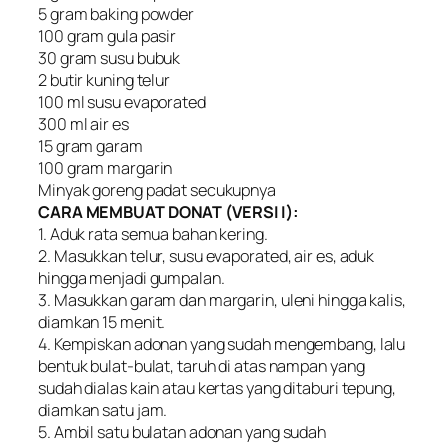
5 gram baking powder
100 gram gula pasir
30 gram susu bubuk
2 butir kuning telur
100 ml susu evaporated
300 ml air es
15 gram garam
100 gram margarin
Minyak goreng padat secukupnya
CARA MEMBUAT DONAT (VERSI I):
1. Aduk rata semua bahan kering.
2. Masukkan telur, susu evaporated, air es, aduk
hingga menjadi gumpalan.
3. Masukkan garam dan margarin, uleni hingga kalis,
diamkan 15 menit.
4. Kempiskan adonan yang sudah mengembang, lalu
bentuk bulat-bulat, taruh di atas nampan yang
sudah dialas kain atau kertas yang ditaburi tepung,
diamkan satu jam.
5. Ambil satu bulatan adonan yang sudah