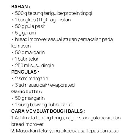
BAHAN :
• 500 g tepung terigu berprotein tinggi
• 1 bungkus (11 g) ragi instan
• 50 g gula pasir
• 5 g garam
• bread improver sesuai aturan pemakaian pada
kemasan
• 50 g margarin
• 1 butir telur
• 250 ml susu dingin
PENGULAS :
• 2 sdm margarin
• 3 sdm susu cair/ evaporated
Garlic butter:
• 50 g margarin
• 1 siung bawang putih, parut
CARA MEMBUAT DOUGH BALLS :
1. Aduk rata tepung terigu, ragi instan, gula pasir, dan
bread improver.
2. Masukkan telur yang dikocok asal lepas dan susu