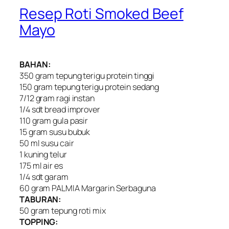
Resep Roti Smoked Beef
Mayo
BAHAN:
350 gram tepung terigu protein tinggi
150 gram tepung terigu protein sedang
7/12 gram ragi instan
1/4 sdt bread improver
110 gram gula pasir
15 gram susu bubuk
50 ml susu cair
1 kuning telur
175 ml air es
1/4 sdt garam
60 gram PALMIA Margarin Serbaguna
TABURAN:
50 gram tepung roti mix
TOPPING: