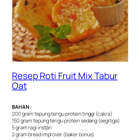
Resep Roti Fruit Mix Tabur
Oat
BAHAN :
200 gram tepung terigu protein tinggi (cakra)
150 gram tepung terigu protein sedang (segitiga)
5 gram ragi instan
2 gram bread improver (baker bonus)