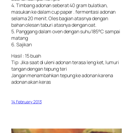
4. Timbang adonan seberat 40 gram bulatkan,
masukan ke dalam cup paper . fermentasi adonan
selama 20 menit. Oles bagian atasnya dengan
bahan olesan taburi atasnya dengan oat.
5. Panggang dalam oven dengan suhu 185°C sampai
matang
6. Sajikan
Hasil : 15 buah
Tip: Jika saat di uleni adonan terasa leng ket, lumuri
tangan dengan tepung teri
Jangan menambahkan tepung ke adonan karena
adonan akan keras
14 February 2013