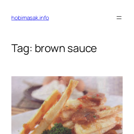
Skip
to
hobimasak.info
content
Tag:
brown sauce