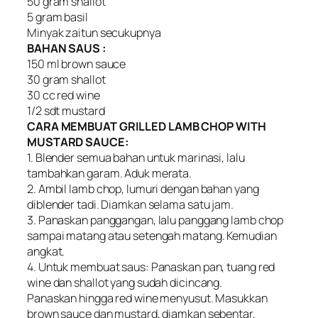
50 gram shallot
5 gram basil
Minyak zaitun secukupnya
BAHAN SAUS :
150 ml brown sauce
30 gram shallot
30 cc red wine
1/2 sdt mustard
CARA MEMBUAT GRILLED LAMB CHOP WITH
MUSTARD SAUCE:
1. Blender semua bahan untuk marinasi, lalu
tambahkan garam. Aduk merata.
2. Ambil lamb chop, lumuri dengan bahan yang
diblender tadi. Diamkan selama satu jam.
3. Panaskan panggangan, lalu panggang Iamb chop
sampai matang atau setengah matang. Kemudian
angkat.
4. Untuk membuat saus: Panaskan pan, tuang red
wine dan shallot yang sudah dicincang.
Panaskan hingga red wine menyusut. Masukkan
brown sauce dan mustard, diamkan sebentar,