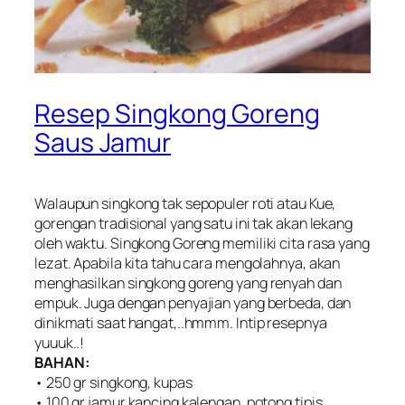
Resep Singkong Goreng
Saus Jamur
Walaupun singkong tak sepopuler roti atau Kue,
gorengan tradisional yang satu ini tak akan lekang
oleh waktu. Singkong Goreng memiliki cita rasa yang
lezat. Apabila kita tahu cara mengolahnya, akan
menghasilkan singkong goreng yang renyah dan
empuk. Juga dengan penyajian yang berbeda, dan
dinikmati saat hangat,..hmmm. Intip resepnya
yuuuk..!
BAHAN:
• 250 gr singkong, kupas
• 100 gr jamur kancing kalengan, potong tipis