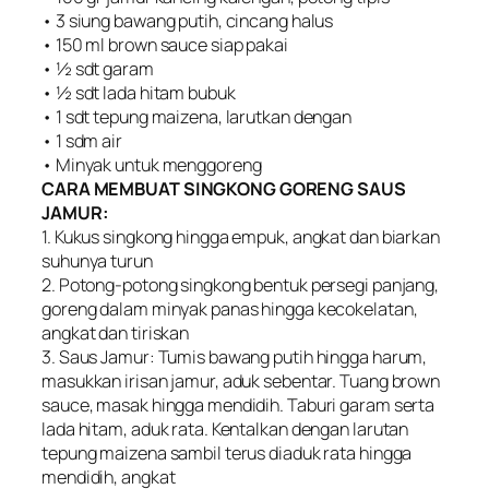
• 3 siung bawang putih, cincang halus
• 150 ml brown sauce siap pakai
• ½ sdt garam
• ½ sdt lada hitam bubuk
• 1 sdt tepung maizena, larutkan dengan
• 1 sdm air
• Minyak untuk menggoreng
CARA MEMBUAT SINGKONG GORENG SAUS
JAMUR:
1. Kukus singkong hingga empuk, angkat dan biarkan
suhunya turun
2. Potong-potong singkong bentuk persegi panjang,
goreng dalam minyak panas hingga kecokelatan,
angkat dan tiriskan
3. Saus Jamur: Tumis bawang putih hingga harum,
masukkan irisan jamur, aduk sebentar. Tuang brown
sauce, masak hingga mendidih. Taburi garam serta
lada hitam, aduk rata. Kentalkan dengan larutan
tepung maizena sambil terus diaduk rata hingga
mendidih, angkat