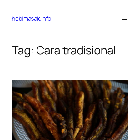
Skip
to
hobimasak.info
content
Tag:
Cara tradisional