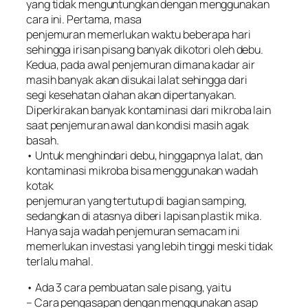
yang tidak menguntungkan dengan menggunakan
cara ini. Pertama, masa
penjemuran memerlukan waktu beberapa hari
sehingga irisan pisang banyak dikotori oleh debu.
Kedua, pada awal penjemuran dimana kadar air
masih banyak akan disukai lalat sehingga dari
segi kesehatan olahan akan dipertanyakan.
Diperkirakan banyak kontaminasi dari mikroba lain
saat penjemuran awal dan kondisi masih agak
basah.
• Untuk menghindari debu, hinggapnya lalat, dan
kontaminasi mikroba bisa menggunakan wadah
kotak
penjemuran yang tertutup di bagian samping,
sedangkan di atasnya diberi lapisan plastik mika.
Hanya saja wadah penjemuran semacam ini
memerlukan investasi yang lebih tinggi meski tidak
terlalu mahal.
• Ada 3 cara pembuatan sale pisang, yaitu
– Cara pengasapan dengan menggunakan asap